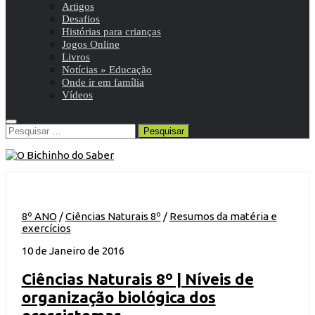
Artigos
Desafios
Histórias para crianças
Jogos Online
Livros
Notícias » Educação
Onde ir em família
Vídeos
Pesquisar
por:
8º ANO
/
Ciências Naturais 8º
/
Resumos da matéria e
exercícios
10 de Janeiro de 2016
Ciências Naturais 8º | Níveis de
organização biológica dos