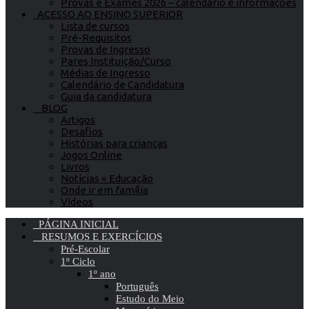
Provas e Exames 2026 – calendário e informações
ACESSO AO ENSINO SUPERIOR
Lista de cursos
Pré-Requisitos
Provas de Ingresso
Pares Instituição/Curso
Médias de Ingresso
Calendário de Candidatura
Guia da candidatura
BLOG
Artigos
Desafios
Histórias para crianças
Jogos Online
Livros
Notícias » Educação
Onde ir em família
Vídeos
PÁGINA INICIAL
RESUMOS E EXERCÍCIOS
Pré-Escolar
1º Ciclo
1º ano
Português
Estudo do Meio