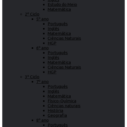
Estudo do Meio
Matemática
2º Ciclo
5º ano
Português
Inglês
Matemática
Ciências Naturais
HGP
6º ano
Português
Inglês
Matemática
Ciências Naturais
HGP
3º Ciclo
7º ano
Português
Inglês
Matemática
Físico-Química
Ciências naturais
História
Geografia
8º ano
Português