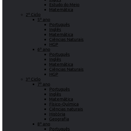
Estudo do Meio
Matemática
2º Ciclo
5º ano
Português
Inglês
Matemática
Ciências Naturais
HGP
6º ano
Português
Inglês
Matemática
Ciências Naturais
HGP
3º Ciclo
7º ano
Português
Inglês
Matemática
Físico-Química
Ciências naturais
História
Geografia
8º ano
Português