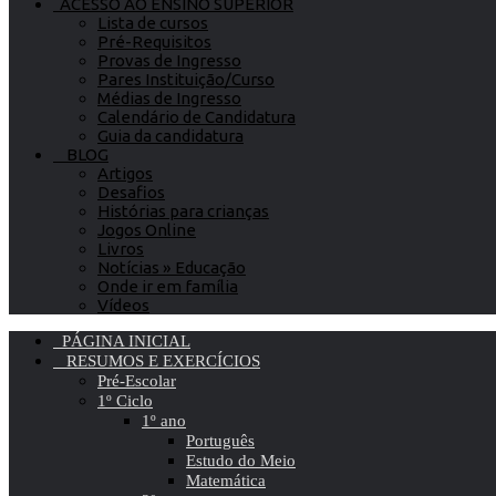
ACESSO AO ENSINO SUPERIOR
Lista de cursos
Pré-Requisitos
Provas de Ingresso
Pares Instituição/Curso
Médias de Ingresso
Calendário de Candidatura
Guia da candidatura
BLOG
Artigos
Desafios
Histórias para crianças
Jogos Online
Livros
Notícias » Educação
Onde ir em família
Vídeos
PÁGINA INICIAL
RESUMOS E EXERCÍCIOS
Pré-Escolar
1º Ciclo
1º ano
Português
Estudo do Meio
Matemática