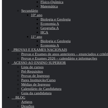
Físico-Química
Matemática
Secundário
10º ano
Biologia e Geologia
Economia A
Geografia A
HCA
11º ano
Biologia e Geologia
Economia A
PROVAS E EXAMES NACIONAIS
Provas e Exames de anos anteriores – enunciados e critér
Provas e Exames 2026 – calendário e informações
ACESSO AO ENSINO SUPERIOR
Lista de cursos
Pré-Requisitos
Provas de Ingresso
Pares Instituição/Curso
Médias de Ingresso
Calendário de Candidatura
Guia da candidatura
BLOG
Artigos
Desafios