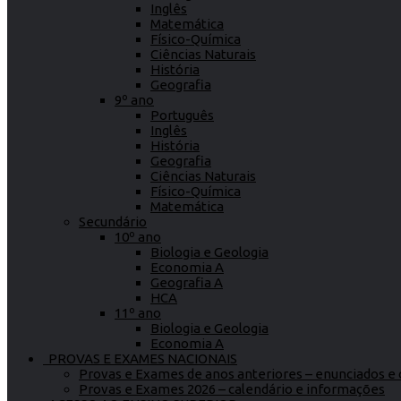
Inglês
Matemática
Físico-Química
Ciências Naturais
História
Geografia
9º ano
Português
Inglês
História
Geografia
Ciências Naturais
Físico-Química
Matemática
Secundário
10º ano
Biologia e Geologia
Economia A
Geografia A
HCA
11º ano
Biologia e Geologia
Economia A
PROVAS E EXAMES NACIONAIS
Provas e Exames de anos anteriores – enunciados e c
Provas e Exames 2026 – calendário e informações