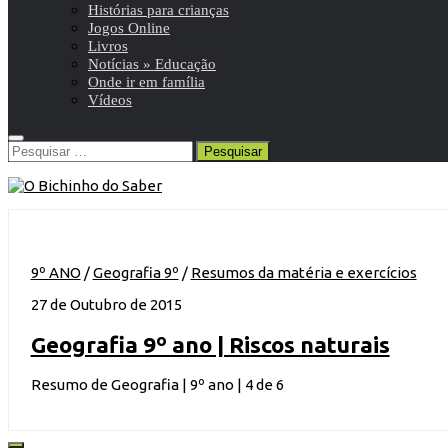
Histórias para crianças
Jogos Online
Livros
Notícias » Educação
Onde ir em família
Vídeos
Pesquisar
por:
9º ANO
/
Geografia 9º
/
Resumos da matéria e exercícios
27 de Outubro de 2015
Geografia 9º ano | Riscos naturais
Resumo de Geografia | 9º ano | 4 de 6