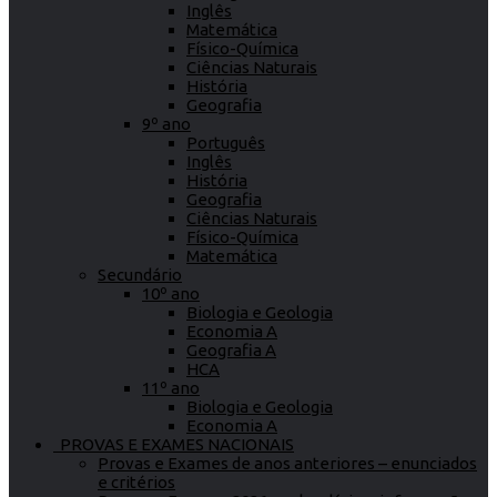
Inglês
Matemática
Físico-Química
Ciências Naturais
História
Geografia
9º ano
Português
Inglês
História
Geografia
Ciências Naturais
Físico-Química
Matemática
Secundário
10º ano
Biologia e Geologia
Economia A
Geografia A
HCA
11º ano
Biologia e Geologia
Economia A
PROVAS E EXAMES NACIONAIS
Provas e Exames de anos anteriores – enunciados
e critérios