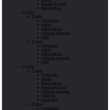
Estudo do Meio
Matemática
2º Ciclo
5º ano
Português
Inglês
Matemática
Ciências Naturais
HGP
6º ano
Português
Inglês
Matemática
Ciências Naturais
HGP
3º Ciclo
7º ano
Português
Inglês
Matemática
Físico-Química
Ciências naturais
História
Geografia
8º ano
Português