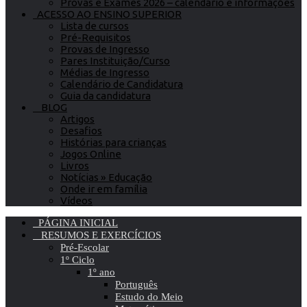
Provas e Exames 2026 – calendário e informações
ACESSO AO ENSINO SUPERIOR
Lista de cursos
Pré-Requisitos
Provas de Ingresso
Pares Instituição/Curso
Médias de Ingresso
Calendário de Candidatura
Guia da candidatura
BLOG
Artigos
Desafios
Histórias para crianças
Jogos Online
Livros
Notícias » Educação
Onde ir em família
Vídeos
PÁGINA INICIAL
RESUMOS E EXERCÍCIOS
Pré-Escolar
1º Ciclo
1º ano
Português
Estudo do Meio