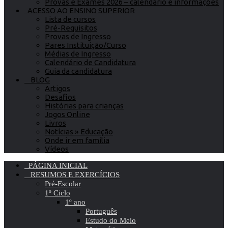
Provas e Exames 2026 – calendário e informações
ACESSO AO ENSINO SUPERIOR
Lista de cursos
Pré-Requisitos
Provas de Ingresso
Pares Instituição/Curso
Médias de Ingresso
Calendário de Candidatura
Guia da candidatura
BLOG
Artigos
Desafios
Histórias para crianças
Jogos Online
Livros
Notícias » Educação
Onde ir em família
Vídeos
PÁGINA INICIAL
RESUMOS E EXERCÍCIOS
Pré-Escolar
1º Ciclo
1º ano
Português
Estudo do Meio