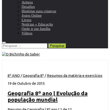
Artigos
Desafios
Histórias para crianças
Jogos Online
Livros
Notícias » Educação
Onde ir em família
Vídeos
Pesquisar
por:
8º ANO
/
Geografia 8º
/
Resumos da matéria e exercícios
19 de Outubro de 2015
Geografia 8º ano | Evolução da
população mundial
Resumo de Geografia | 8º ano | 1 de 12