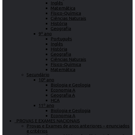
Inglês
Matemática
Físico-Química
Ciências Naturais
História
Geografia
9º ano
Português
Inglês
História
Geografia
Ciências Naturais
Físico-Química
Matemática
Secundário
10º ano
Biologia e Geologia
Economia A
Geografia A
HCA
11º ano
Biologia e Geologia
Economia A
PROVAS E EXAMES NACIONAIS
Provas e Exames de anos anteriores – enunciados
e critérios