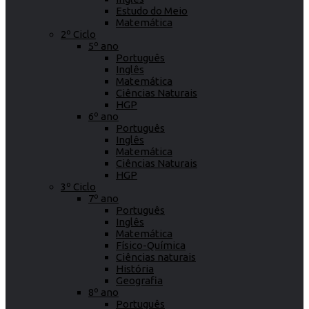
Estudo do Meio
Matemática
2º Ciclo
5º ano
Português
Inglês
Matemática
Ciências Naturais
HGP
6º ano
Português
Inglês
Matemática
Ciências Naturais
HGP
3º Ciclo
7º ano
Português
Inglês
Matemática
Físico-Química
Ciências naturais
História
Geografia
8º ano
Português