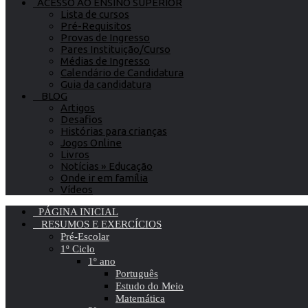
ACESSO AO ENSINO SUPERIOR
Lista de cursos
Pré-Requisitos
Provas de Ingresso
Pares Instituição/Curso
Médias de Ingresso
Calendário de Candidatura
Guia da candidatura
BLOG
Artigos
Desafios
Histórias para crianças
Jogos Online
Livros
Notícias » Educação
Onde ir em família
Vídeos
PÁGINA INICIAL
RESUMOS E EXERCÍCIOS
Pré-Escolar
1º Ciclo
1º ano
Português
Estudo do Meio
Matemática