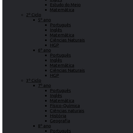
Estudo do Meio
Matemática
2º Ciclo
5º ano
Português
Inglês
Matemática
Ciências Naturais
HGP
6º ano
Português
Inglês
Matemática
Ciências Naturais
HGP
3º Ciclo
7º ano
Português
Inglês
Matemática
Físico-Química
Ciências naturais
História
Geografia
8º ano
Português