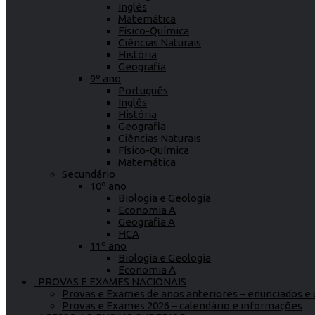
Inglês
Matemática
Físico-Química
Ciências Naturais
História
Geografia
9º ano
Português
Inglês
História
Geografia
Ciências Naturais
Físico-Química
Matemática
Secundário
10º ano
Biologia e Geologia
Economia A
Geografia A
HCA
11º ano
Biologia e Geologia
Economia A
PROVAS E EXAMES NACIONAIS
Provas e Exames de anos anteriores – enunciados e c
Provas e Exames 2026 – calendário e informações