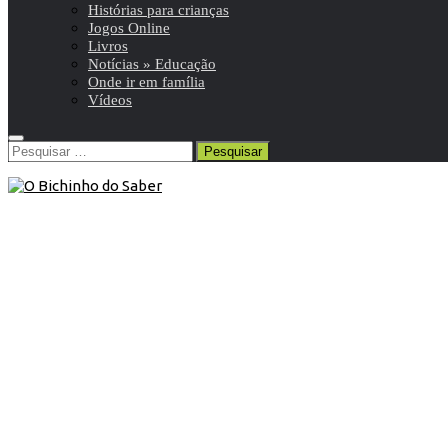
Histórias para crianças
Jogos Online
Livros
Notícias » Educação
Onde ir em família
Vídeos
Pesquisar
por:
Blog
/
Espetáculos/cultura
/
Vídeos
19 de Abril de 2020
Vídeo: Às Cavalitas do Vento
Às Cavalitas do Vento. Espetáculo de música de Étienne
Lamaison e Sylvain Peker.