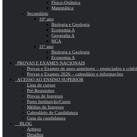
Físico-Química
Matemática
Secundário
10º ano
Biologia e Geologia
Economia A
Geografia A
HCA
11º ano
Biologia e Geologia
Economia A
PROVAS E EXAMES NACIONAIS
Provas e Exames de anos anteriores – enunciados e critér
Provas e Exames 2026 – calendário e informações
ACESSO AO ENSINO SUPERIOR
Lista de cursos
Pré-Requisitos
Provas de Ingresso
Pares Instituição/Curso
Médias de Ingresso
Calendário de Candidatura
Guia da candidatura
BLOG
Artigos
Desafios