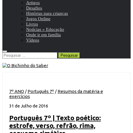
Artigos
Desafios
Histórias para crianças
Jogos Online
Livros
Notícias » Educação
Onde ir em família
Vídeos
Pesquisar
por:
7º ANO
/
Português 7º
/
Resumos da matéria e
exercícios
31 de Julho de 2016
Português 7º | Texto poético:
estrofe, verso, refrão, rima,