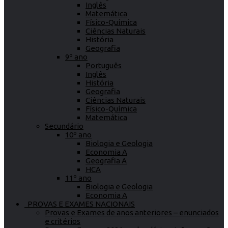
Inglês
Matemática
Físico-Química
Ciências Naturais
História
Geografia
9º ano
Português
Inglês
História
Geografia
Ciências Naturais
Físico-Química
Matemática
Secundário
10º ano
Biologia e Geologia
Economia A
Geografia A
HCA
11º ano
Biologia e Geologia
Economia A
PROVAS E EXAMES NACIONAIS
Provas e Exames de anos anteriores – enunciados
e critérios