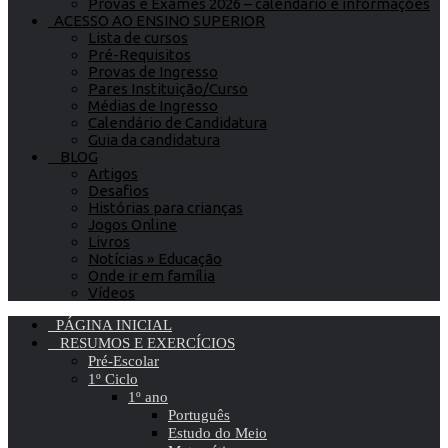
Provas e Exames 2026 – calendário e informações
ACESSO AO ENSINO SUPERIOR
Lista de cursos
Pré-Requisitos
Provas de Ingresso
Pares Instituição/Curso
Médias de Ingresso
Calendário de Candidatura
Guia da candidatura
BLOG
Artigos
Desafios
Histórias para crianças
Jogos Online
Livros
Notícias » Educação
Onde ir em família
Vídeos
PÁGINA INICIAL
RESUMOS E EXERCÍCIOS
Pré-Escolar
1º Ciclo
1º ano
Português
Estudo do Meio