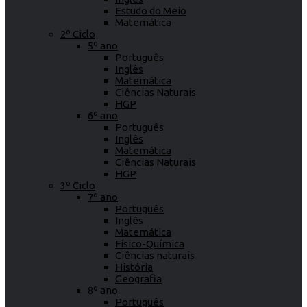
Estudo do Meio
Matemática
2º Ciclo
5º ano
Português
Inglês
Matemática
Ciências Naturais
HGP
6º ano
Português
Inglês
Matemática
Ciências Naturais
HGP
3º Ciclo
7º ano
Português
Inglês
Matemática
Físico-Química
Ciências naturais
História
Geografia
8º ano
Português