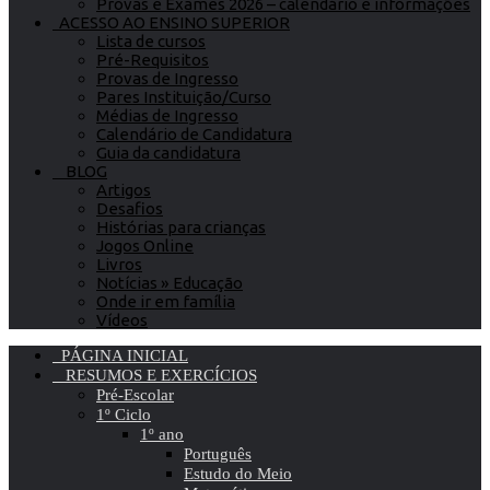
Provas e Exames 2026 – calendário e informações
ACESSO AO ENSINO SUPERIOR
Lista de cursos
Pré-Requisitos
Provas de Ingresso
Pares Instituição/Curso
Médias de Ingresso
Calendário de Candidatura
Guia da candidatura
BLOG
Artigos
Desafios
Histórias para crianças
Jogos Online
Livros
Notícias » Educação
Onde ir em família
Vídeos
PÁGINA INICIAL
RESUMOS E EXERCÍCIOS
Pré-Escolar
1º Ciclo
1º ano
Português
Estudo do Meio