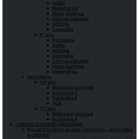
Inglês
Matemática
Físico-Química
Ciências Naturais
História
Geografia
9º ano
Português
Inglês
História
Geografia
Ciências Naturais
Físico-Química
Matemática
Secundário
10º ano
Biologia e Geologia
Economia A
Geografia A
HCA
11º ano
Biologia e Geologia
Economia A
PROVAS E EXAMES NACIONAIS
Provas e Exames de anos anteriores – enunciados
e critérios