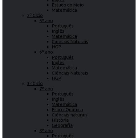
Estudo do Meio
Matemática
2º Ciclo
5º ano
Português
Inglês
Matemática
Ciências Naturais
HGP
6º ano
Português
Inglês
Matemática
Ciências Naturais
HGP
3º Ciclo
7º ano
Português
Inglês
Matemática
Físico-Química
Ciências naturais
História
Geografia
8º ano
Português