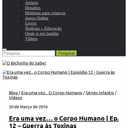
Artigos
Desafios
Histórias para crianças
Jogos Online
Livros
Notícias » Educação
Onde ir em família
Vídeos
Pesquisar
por:
Blog
/
Era uma vez... O Corpo Humano
/
Séries Infantis
/
Vídeos
20 de Março de 2016
Era uma vez… o Corpo Humano | Ep.
12 – Guerra às Toxinas