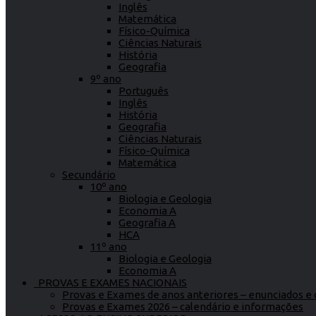
Inglês
Matemática
Físico-Química
Ciências Naturais
História
Geografia
9º ano
Português
Inglês
História
Geografia
Ciências Naturais
Físico-Química
Matemática
Secundário
10º ano
Biologia e Geologia
Economia A
Geografia A
HCA
11º ano
Biologia e Geologia
Economia A
PROVAS E EXAMES NACIONAIS
Provas e Exames de anos anteriores – enunciados e c
Provas e Exames 2026 – calendário e informações