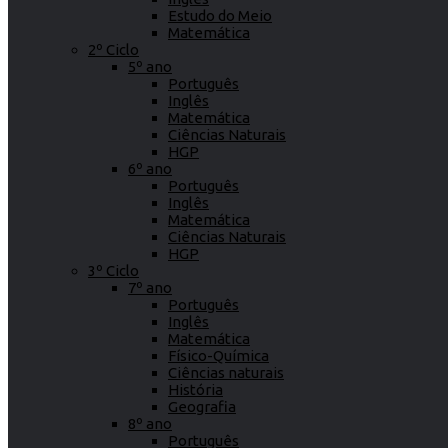
Estudo do Meio
Matemática
2º Ciclo
5º ano
Português
Inglês
Matemática
Ciências Naturais
HGP
6º ano
Português
Inglês
Matemática
Ciências Naturais
HGP
3º Ciclo
7º ano
Português
Inglês
Matemática
Físico-Química
Ciências naturais
História
Geografia
8º ano
Português