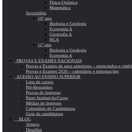
Físico-Química
Matemática
Secundário
10º ano
Biologia e Geologia
Economia A
Geografia A
HCA
11º ano
Biologia e Geologia
Economia A
PROVAS E EXAMES NACIONAIS
Provas e Exames de anos anteriores – enunciados e critér
Provas e Exames 2026 – calendário e informações
ACESSO AO ENSINO SUPERIOR
Lista de cursos
Pré-Requisitos
Provas de Ingresso
Pares Instituição/Curso
Médias de Ingresso
Calendário de Candidatura
Guia da candidatura
BLOG
Artigos
Desafios