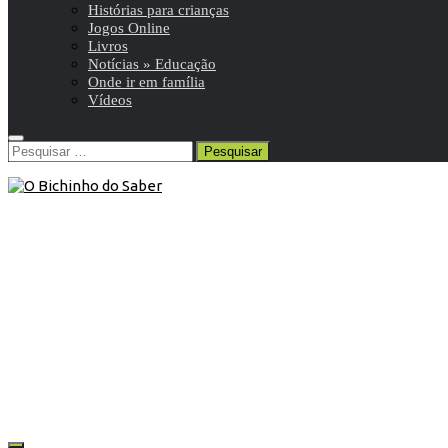
Histórias para crianças
Jogos Online
Livros
Notícias » Educação
Onde ir em família
Vídeos
Pesquisar
por:
Artigos
29 de Setembro de 2015
Há vida em Marte?
Que mudança para um ensino público melhor?