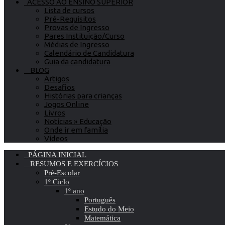
ACESSO AO ENSINO SUPERIOR
Lista de cursos
Pré-Requisitos
Provas de Ingresso
Pares Instituição/Curso
Médias de Ingresso
Calendário de Candidatura
Guia da candidatura
BLOG
Artigos
Desafios
Histórias para crianças
Jogos Online
Livros
Notícias » Educação
Onde ir em família
Vídeos
PÁGINA INICIAL
RESUMOS E EXERCÍCIOS
Pré-Escolar
1º Ciclo
1º ano
Português
Estudo do Meio
Matemática