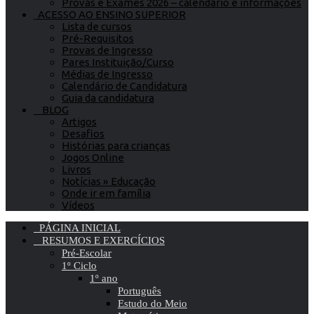
Provas e Exames 2026 – calendário e informações
ACESSO AO ENSINO SUPERIOR
Lista de cursos
Pré-Requisitos
Provas de Ingresso
Pares Instituição/Curso
Médias de Ingresso
Calendário de Candidatura
Guia da candidatura
BLOG
Artigos
Desafios
Histórias para crianças
Jogos Online
Livros
Notícias » Educação
Onde ir em família
Vídeos
PÁGINA INICIAL
RESUMOS E EXERCÍCIOS
Pré-Escolar
1º Ciclo
1º ano
Português
Estudo do Meio