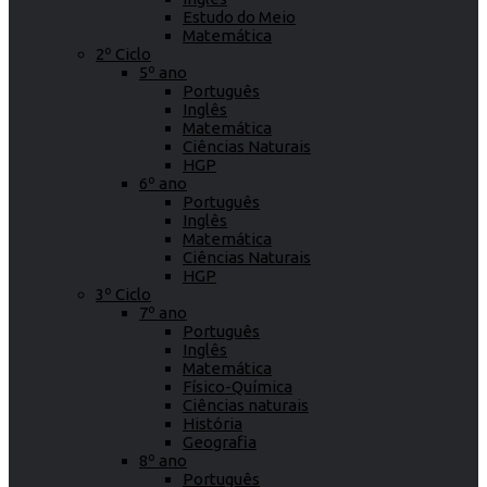
Estudo do Meio
Matemática
2º Ciclo
5º ano
Português
Inglês
Matemática
Ciências Naturais
HGP
6º ano
Português
Inglês
Matemática
Ciências Naturais
HGP
3º Ciclo
7º ano
Português
Inglês
Matemática
Físico-Química
Ciências naturais
História
Geografia
8º ano
Português