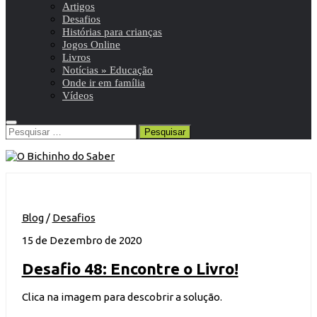
Artigos
Desafios
Histórias para crianças
Jogos Online
Livros
Notícias » Educação
Onde ir em família
Vídeos
Pesquisar
por:
Blog
/
Desafios
15 de Dezembro de 2020
Desafio 48: Encontre o Livro!
Clica na imagem para descobrir a solução.