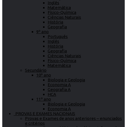
Inglês
Matemática
Físico-Química
Ciências Naturais
História
Geografia
9º ano
Português
Inglês
História
Geografia
Ciências Naturais
Físico-Química
Matemática
Secundário
10º ano
Biologia e Geologia
Economia A
Geografia A
HCA
11º ano
Biologia e Geologia
Economia A
PROVAS E EXAMES NACIONAIS
Provas e Exames de anos anteriores – enunciados
e critérios