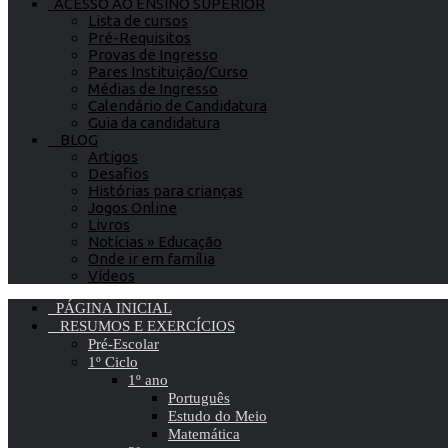
ACESSO AO ENSINO SUPERIOR
Lista de cursos
Pré-Requisitos
Provas de Ingresso
Pares Instituição/Curso
Médias de Ingresso
Calendário de Candidatura
Guia da candidatura
BLOG
Artigos
Desafios
Histórias para crianças
Jogos Online
Livros
Notícias » Educação
Onde ir em família
Vídeos
PÁGINA INICIAL
RESUMOS E EXERCÍCIOS
Pré-Escolar
1º Ciclo
1º ano
Português
Estudo do Meio
Matemática