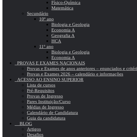
Físico-Química
Matemática
Secundário
10º ano
Biologia e Geologia
Economia A
Geografia A
HCA
11º ano
Biologia e Geologia
Economia A
PROVAS E EXAMES NACIONAIS
Provas e Exames de anos anteriores – enunciados e critér
Provas e Exames 2026 – calendário e informações
ACESSO AO ENSINO SUPERIOR
Lista de cursos
Pré-Requisitos
Provas de Ingresso
Pares Instituição/Curso
Médias de Ingresso
Calendário de Candidatura
Guia da candidatura
BLOG
Artigos
Desafios