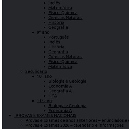
Inglês
Matemática
Físico-Química
Ciências Naturais
História
Geografia
9º ano
Português
Inglês
História
Geografia
Ciências Naturais
Físico-Química
Matemática
Secundário
10º ano
Biologia e Geologia
Economia A
Geografia A
HCA
11º ano
Biologia e Geologia
Economia A
PROVAS E EXAMES NACIONAIS
Provas e Exames de anos anteriores – enunciados e c
Provas e Exames 2026 – calendário e informações