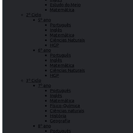
Estudo do Meio
Matemática
2º Ciclo
5º ano
Português
Inglês
Matemática
Ciências Naturais
HGP
6º ano
Português
Inglês
Matemática
Ciências Naturais
HGP
3º Ciclo
7º ano
Português
Inglês
Matemática
Físico-Química
Ciências naturais
História
Geografia
8º ano
Português