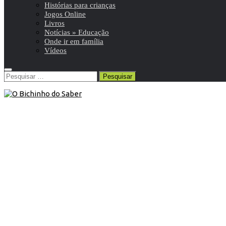
Histórias para crianças
Jogos Online
Livros
Notícias » Educação
Onde ir em família
Vídeos
Pesquisar
por:
8º ANO
/
Matemática 8º
/
Resumos da matéria e
exercícios
4 de Junho de 2016
Matemática 8º | Teorema de
Pitágoras
Resumo de Matemática | 8º ano | 3 de 11