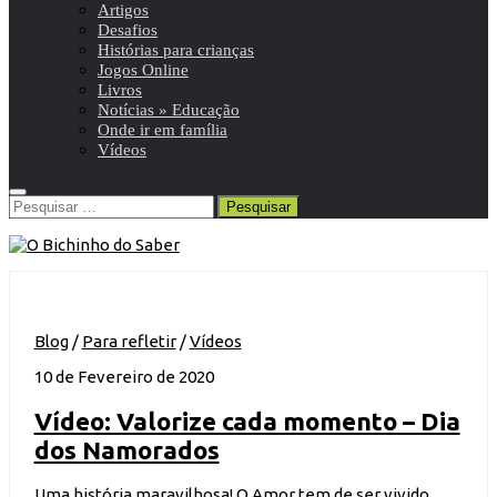
Artigos
Desafios
Histórias para crianças
Jogos Online
Livros
Notícias » Educação
Onde ir em família
Vídeos
Pesquisar
por:
Blog
/
Para refletir
/
Vídeos
10 de Fevereiro de 2020
Vídeo: Valorize cada momento – Dia
dos Namorados
Uma história maravilhosa! O Amor tem de ser vivido