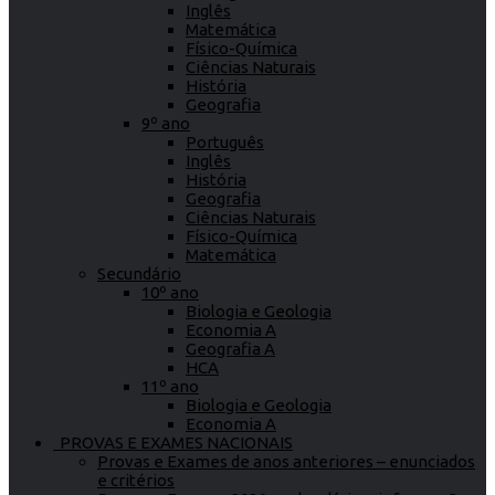
Inglês
Matemática
Físico-Química
Ciências Naturais
História
Geografia
9º ano
Português
Inglês
História
Geografia
Ciências Naturais
Físico-Química
Matemática
Secundário
10º ano
Biologia e Geologia
Economia A
Geografia A
HCA
11º ano
Biologia e Geologia
Economia A
PROVAS E EXAMES NACIONAIS
Provas e Exames de anos anteriores – enunciados
e critérios