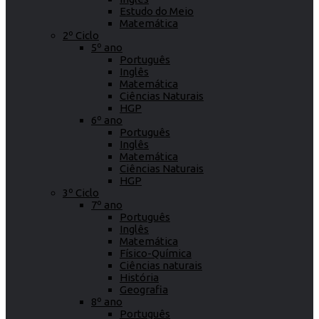
Estudo do Meio
Matemática
2º Ciclo
5º ano
Português
Inglês
Matemática
Ciências Naturais
HGP
6º ano
Português
Inglês
Matemática
Ciências Naturais
HGP
3º Ciclo
7º ano
Português
Inglês
Matemática
Físico-Química
Ciências naturais
História
Geografia
8º ano
Português