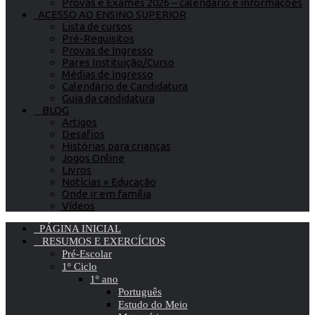
Provas e Exames 2026 – calendário e informações
ACESSO AO ENSINO SUPERIOR
Lista de cursos
Pré-Requisitos
Provas de Ingresso
Pares Instituição/Curso
Médias de Ingresso
Calendário de Candidatura
Guia da candidatura
BLOG
Artigos
Desafios
Histórias para crianças
Jogos Online
Livros
Notícias » Educação
Onde ir em família
Vídeos
PÁGINA INICIAL
RESUMOS E EXERCÍCIOS
Pré-Escolar
1º Ciclo
1º ano
Português
Estudo do Meio