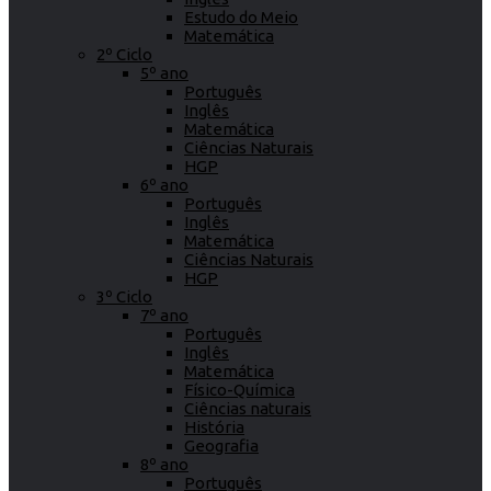
Estudo do Meio
Matemática
2º Ciclo
5º ano
Português
Inglês
Matemática
Ciências Naturais
HGP
6º ano
Português
Inglês
Matemática
Ciências Naturais
HGP
3º Ciclo
7º ano
Português
Inglês
Matemática
Físico-Química
Ciências naturais
História
Geografia
8º ano
Português