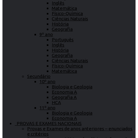
Inglês
Matemática
Físico-Química
Ciências Naturais
História
Geografia
9º ano
Português
Inglês
História
Geografia
Ciências Naturais
Físico-Química
Matemática
Secundário
10º ano
Biologia e Geologia
Economia A
Geografia A
HCA
11º ano
Biologia e Geologia
Economia A
PROVAS E EXAMES NACIONAIS
Provas e Exames de anos anteriores – enunciados
e critérios