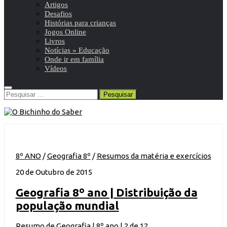
Artigos
Desafios
Histórias para crianças
Jogos Online
Livros
Notícias » Educação
Onde ir em família
Vídeos
Pesquisar
por:
8º ANO
/
Geografia 8º
/
Resumos da matéria e exercícios
20 de Outubro de 2015
Geografia 8º ano | Distribuição da
população mundial
Resumo de Geografia | 8º ano | 2 de 12