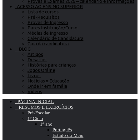
Provas e Exames 2026 – calendário e informações
ACESSO AO ENSINO SUPERIOR
Lista de cursos
Pré-Requisitos
Provas de Ingresso
Pares Instituição/Curso
Médias de Ingresso
Calendário de Candidatura
Guia da candidatura
BLOG
Artigos
Desafios
Histórias para crianças
Jogos Online
Livros
Notícias » Educação
Onde ir em família
Vídeos
PÁGINA INICIAL
RESUMOS E EXERCÍCIOS
Pré-Escolar
1º Ciclo
1º ano
Português
Estudo do Meio