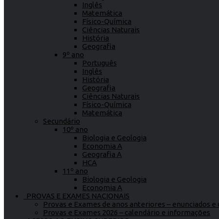
Inglês
Matemática
Físico-Química
Ciências Naturais
História
Geografia
9º ano
Português
Inglês
História
Geografia
Ciências Naturais
Físico-Química
Matemática
Secundário
10º ano
Biologia e Geologia
Economia A
Geografia A
HCA
11º ano
Biologia e Geologia
Economia A
PROVAS E EXAMES NACIONAIS
Provas e Exames de anos anteriores – enunciados e c
Provas e Exames 2026 – calendário e informações