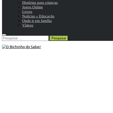
Histórias para crianças
Jogos Online
Livros
Notícias » Educação
Onde ir em família
Vídeos
Pesquisar
por:
Blog
/
Livros
/
Para Pais/Educadores
24 de Maio de 2013
Livro: “Compreender a Desordem
por Défice de Atenção e
Hiperactividade “
Como podem os professores ajudar alunos com défice de