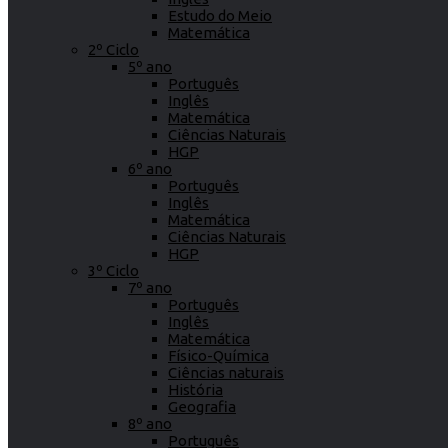
Estudo do Meio
Matemática
2º Ciclo
5º ano
Português
Inglês
Matemática
Ciências Naturais
HGP
6º ano
Português
Inglês
Matemática
Ciências Naturais
HGP
3º Ciclo
7º ano
Português
Inglês
Matemática
Físico-Química
Ciências naturais
História
Geografia
8º ano
Português