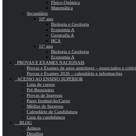
Físico-Química
Matemática
Secundário
10º ano
Biologia e Geologia
Economia A
Geografia A
HCA
11º ano
Biologia e Geologia
Economia A
PROVAS E EXAMES NACIONAIS
Provas e Exames de anos anteriores – enunciados e critér
Provas e Exames 2026 – calendário e informações
ACESSO AO ENSINO SUPERIOR
Lista de cursos
Pré-Requisitos
Provas de Ingresso
Pares Instituição/Curso
Médias de Ingresso
Calendário de Candidatura
Guia da candidatura
BLOG
Artigos
Desafios