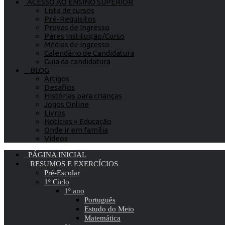
ACESSO AO ENSINO SUPERIOR
Lista de cursos
Pré-Requisitos
Provas de Ingresso
Pares Instituição/Curso
Médias de Ingresso
Calendário de Candidatura
Guia da candidatura
BLOG
Artigos
Desafios
Histórias para crianças
Jogos Online
Livros
Notícias » Educação
Onde ir em família
Vídeos
PÁGINA INICIAL
RESUMOS E EXERCÍCIOS
Pré-Escolar
1º Ciclo
1º ano
Português
Estudo do Meio
Matemática