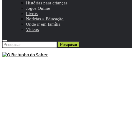
Histórias para crianças
Jogos Online
Livros
Notícias » Educação
Onde ir em família
Vídeos
Pesquisar
por:
7º ANO
/
Português 7º
/
Resumos da matéria e exercícios
27 de Julho de 2016
Português 7º | Conjunção
subordinativa: causal e temporal
Resumo de Português | 7º ano | 7 de 24