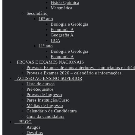
Físico-Química
Matemática
Secundário
10º ano
Biologia e Geologia
Economia A
Geografia A
HCA
11º ano
Biologia e Geologia
Economia A
PROVAS E EXAMES NACIONAIS
Provas e Exames de anos anteriores – enunciados e critér
Provas e Exames 2026 – calendário e informações
ACESSO AO ENSINO SUPERIOR
Lista de cursos
Pré-Requisitos
Provas de Ingresso
Pares Instituição/Curso
Médias de Ingresso
Calendário de Candidatura
Guia da candidatura
BLOG
Artigos
Desafios