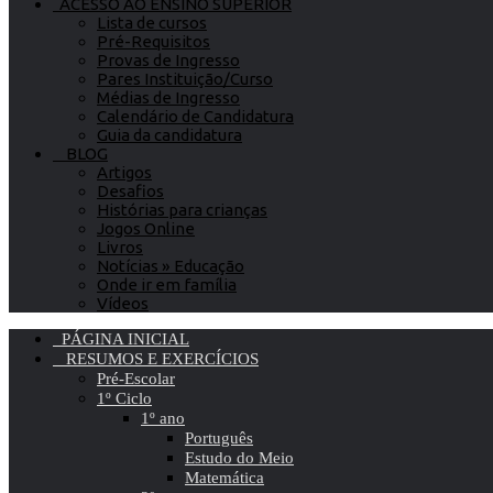
ACESSO AO ENSINO SUPERIOR
Lista de cursos
Pré-Requisitos
Provas de Ingresso
Pares Instituição/Curso
Médias de Ingresso
Calendário de Candidatura
Guia da candidatura
BLOG
Artigos
Desafios
Histórias para crianças
Jogos Online
Livros
Notícias » Educação
Onde ir em família
Vídeos
PÁGINA INICIAL
RESUMOS E EXERCÍCIOS
Pré-Escolar
1º Ciclo
1º ano
Português
Estudo do Meio
Matemática