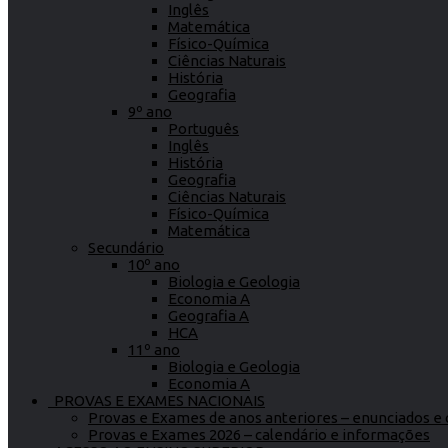
Inglês
Matemática
Físico-Química
Ciências Naturais
História
Geografia
9º ano
Português
Inglês
História
Geografia
Ciências Naturais
Físico-Química
Matemática
Secundário
10º ano
Biologia e Geologia
Economia A
Geografia A
HCA
11º ano
Biologia e Geologia
Economia A
PROVAS E EXAMES NACIONAIS
Provas e Exames de anos anteriores – enunciados e c
Provas e Exames 2026 – calendário e informações