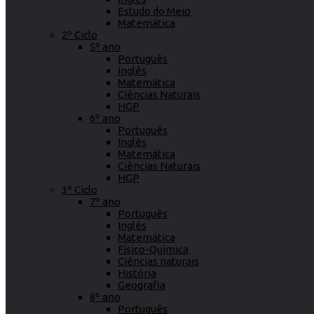
Estudo do Meio
Matemática
2º Ciclo
5º ano
Português
Inglês
Matemática
Ciências Naturais
HGP
6º ano
Português
Inglês
Matemática
Ciências Naturais
HGP
3º Ciclo
7º ano
Português
Inglês
Matemática
Físico-Química
Ciências naturais
História
Geografia
8º ano
Português