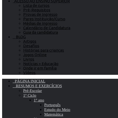
ACESSO AO ENSINO SUPERIOR
Lista de cursos
Pré-Requisitos
Provas de Ingresso
Pares Instituição/Curso
Médias de Ingresso
Calendário de Candidatura
Guia da candidatura
BLOG
Artigos
Desafios
Histórias para crianças
Jogos Online
Livros
Notícias » Educação
Onde ir em família
Vídeos
PÁGINA INICIAL
RESUMOS E EXERCÍCIOS
Pré-Escolar
1º Ciclo
1º ano
Português
Estudo do Meio
Matemática