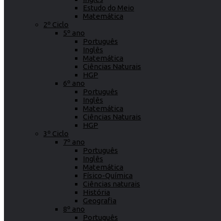
Estudo do Meio
Matemática
2º Ciclo
5º ano
Português
Inglês
Matemática
Ciências Naturais
HGP
6º ano
Português
Inglês
Matemática
Ciências Naturais
HGP
3º Ciclo
7º ano
Português
Inglês
Matemática
Físico-Química
Ciências naturais
História
Geografia
8º ano
Português