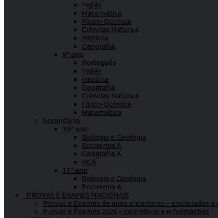
Inglês
Matemática
Físico-Química
Ciências Naturais
História
Geografia
9º ano
Português
Inglês
História
Geografia
Ciências Naturais
Físico-Química
Matemática
Secundário
10º ano
Biologia e Geologia
Economia A
Geografia A
HCA
11º ano
Biologia e Geologia
Economia A
PROVAS E EXAMES NACIONAIS
Provas e Exames de anos anteriores – enunciados e c
Provas e Exames 2026 – calendário e informações