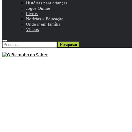
Histórias para crianças
Jogos Online
Livros
Notícias » Educação
Onde ir em família
Vídeos
Pesquisar
por:
7º ANO
/
Português 7º
/
Resumos da matéria e exercícios
30 de Julho de 2016
Português 7º | Frase ativa e frase
passiva
Resumo de Português | 7º ano | 18 de 24