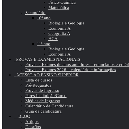
Físico-Química
Matemática
Secundário
10º ano
Biologia e Geologia
Economia A
Geografia A
HCA
11º ano
Biologia e Geologia
Economia A
PROVAS E EXAMES NACIONAIS
Provas e Exames de anos anteriores – enunciados e critér
Provas e Exames 2026 – calendário e informações
ACESSO AO ENSINO SUPERIOR
Lista de cursos
Pré-Requisitos
Provas de Ingresso
Pares Instituição/Curso
Médias de Ingresso
Calendário de Candidatura
Guia da candidatura
BLOG
Artigos
Desafios