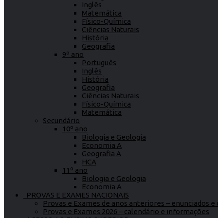
Inglês
Matemática
Físico-Química
Ciências Naturais
História
Geografia
9º ano
Português
Inglês
História
Geografia
Ciências Naturais
Físico-Química
Matemática
Secundário
10º ano
Biologia e Geologia
Economia A
Geografia A
HCA
11º ano
Biologia e Geologia
Economia A
PROVAS E EXAMES NACIONAIS
Provas e Exames de anos anteriores – enunciados e c
Provas e Exames 2026 – calendário e informações