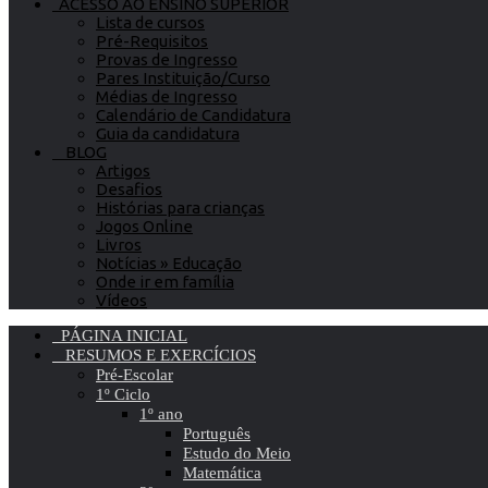
ACESSO AO ENSINO SUPERIOR
Lista de cursos
Pré-Requisitos
Provas de Ingresso
Pares Instituição/Curso
Médias de Ingresso
Calendário de Candidatura
Guia da candidatura
BLOG
Artigos
Desafios
Histórias para crianças
Jogos Online
Livros
Notícias » Educação
Onde ir em família
Vídeos
PÁGINA INICIAL
RESUMOS E EXERCÍCIOS
Pré-Escolar
1º Ciclo
1º ano
Português
Estudo do Meio
Matemática