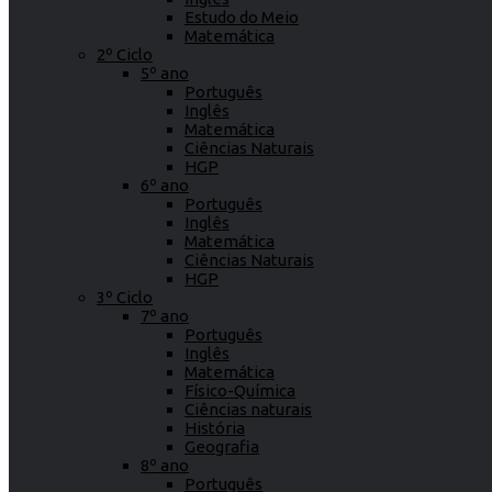
Estudo do Meio
Matemática
2º Ciclo
5º ano
Português
Inglês
Matemática
Ciências Naturais
HGP
6º ano
Português
Inglês
Matemática
Ciências Naturais
HGP
3º Ciclo
7º ano
Português
Inglês
Matemática
Físico-Química
Ciências naturais
História
Geografia
8º ano
Português