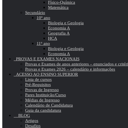
Físico-Química
Matemática
Secundário
10º ano
Biologia e Geologia
Economia A
Geografia A
HCA
11º ano
Biologia e Geologia
Economia A
PROVAS E EXAMES NACIONAIS
Provas e Exames de anos anteriores – enunciados e critér
Provas e Exames 2026 – calendário e informações
ACESSO AO ENSINO SUPERIOR
Lista de cursos
Pré-Requisitos
Provas de Ingresso
Pares Instituição/Curso
Médias de Ingresso
Calendário de Candidatura
Guia da candidatura
BLOG
Artigos
Desafios