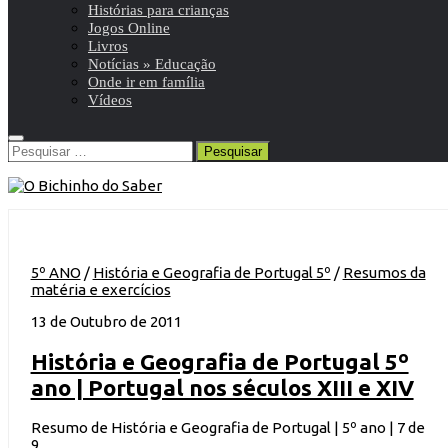
Histórias para crianças
Jogos Online
Livros
Notícias » Educação
Onde ir em família
Vídeos
Pesquisar
por:
5º ANO
/
História e Geografia de Portugal 5º
/
Resumos da
matéria e exercícios
13 de Outubro de 2011
História e Geografia de Portugal 5º
ano | Portugal nos séculos XIII e XIV
Resumo de História e Geografia de Portugal | 5º ano | 7 de
9