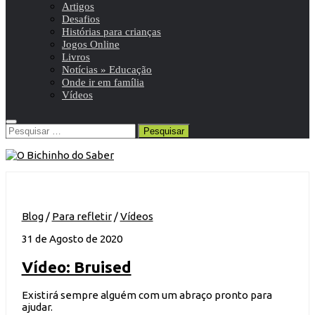
Artigos
Desafios
Histórias para crianças
Jogos Online
Livros
Notícias » Educação
Onde ir em família
Vídeos
Pesquisar
por:
Blog
/
Para refletir
/
Vídeos
31 de Agosto de 2020
Vídeo: Bruised
Existirá sempre alguém com um abraço pronto para
ajudar.