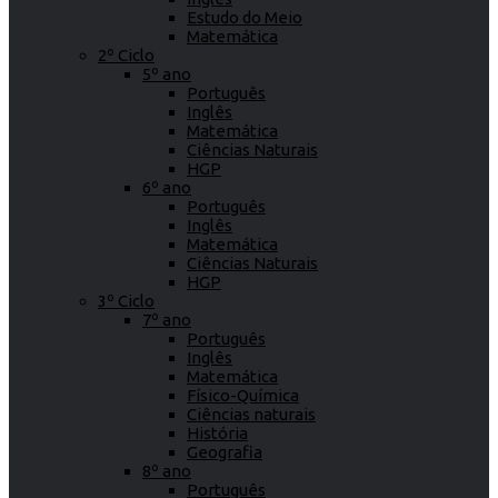
Estudo do Meio
Matemática
2º Ciclo
5º ano
Português
Inglês
Matemática
Ciências Naturais
HGP
6º ano
Português
Inglês
Matemática
Ciências Naturais
HGP
3º Ciclo
7º ano
Português
Inglês
Matemática
Físico-Química
Ciências naturais
História
Geografia
8º ano
Português