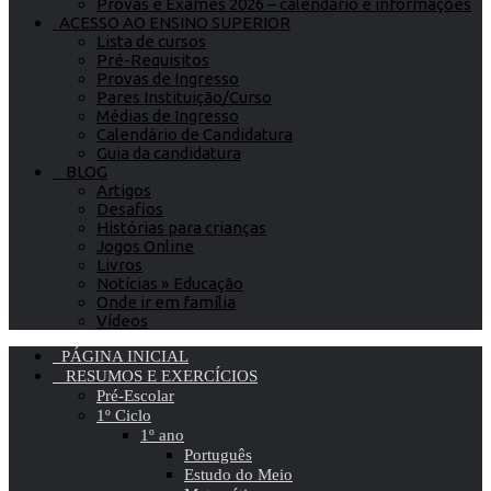
Provas e Exames 2026 – calendário e informações
ACESSO AO ENSINO SUPERIOR
Lista de cursos
Pré-Requisitos
Provas de Ingresso
Pares Instituição/Curso
Médias de Ingresso
Calendário de Candidatura
Guia da candidatura
BLOG
Artigos
Desafios
Histórias para crianças
Jogos Online
Livros
Notícias » Educação
Onde ir em família
Vídeos
PÁGINA INICIAL
RESUMOS E EXERCÍCIOS
Pré-Escolar
1º Ciclo
1º ano
Português
Estudo do Meio