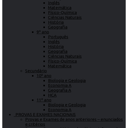
Inglês
Matemática
Físico-Química
Ciências Naturais
História
Geografia
9º ano
Português
Inglês
História
Geografia
Ciências Naturais
Físico-Química
Matemática
Secundário
10º ano
Biologia e Geologia
Economia A
Geografia A
HCA
11º ano
Biologia e Geologia
Economia A
PROVAS E EXAMES NACIONAIS
Provas e Exames de anos anteriores – enunciados
e critérios