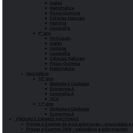
Inglês
Matemática
Físico-Química
Ciências Naturais
História
Geografia
9º ano
Português
Inglês
História
Geografia
Ciências Naturais
Físico-Química
Matemática
Secundário
10º ano
Biologia e Geologia
Economia A
Geografia A
HCA
11º ano
Biologia e Geologia
Economia A
PROVAS E EXAMES NACIONAIS
Provas e Exames de anos anteriores – enunciados e c
Provas e Exames 2026 – calendário e informações