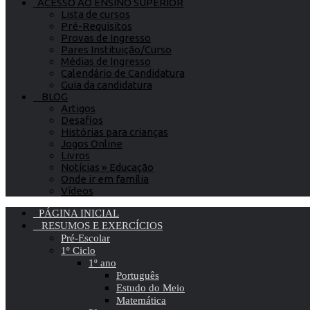
ACESSO AO ENSINO SUPERIOR
Lista de cursos
Pré-Requisitos
Provas de Ingresso
Pares Instituição/Curso
Médias de Ingresso
Calendário de Candidatura
Guia da candidatura
BLOG
Artigos
Desafios
Histórias para crianças
Jogos Online
Livros
Notícias » Educação
Onde ir em família
Vídeos
PÁGINA INICIAL
RESUMOS E EXERCÍCIOS
Pré-Escolar
1º Ciclo
1º ano
Português
Estudo do Meio
Matemática