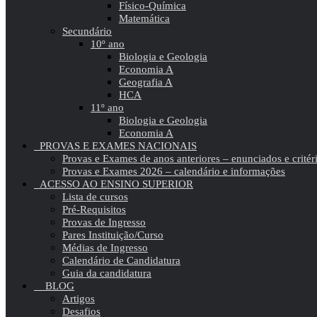
Físico-Química
Matemática
Secundário
10º ano
Biologia e Geologia
Economia A
Geografia A
HCA
11º ano
Biologia e Geologia
Economia A
PROVAS E EXAMES NACIONAIS
Provas e Exames de anos anteriores – enunciados e critér
Provas e Exames 2026 – calendário e informações
ACESSO AO ENSINO SUPERIOR
Lista de cursos
Pré-Requisitos
Provas de Ingresso
Pares Instituição/Curso
Médias de Ingresso
Calendário de Candidatura
Guia da candidatura
BLOG
Artigos
Desafios