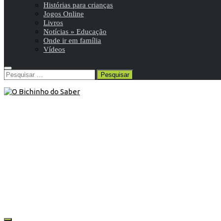
Histórias para crianças
Jogos Online
Livros
Notícias » Educação
Onde ir em família
Vídeos
Pesquisar
por:
Onde ir em família
24 de Setembro de 2015
Onde ir: Jardim Botânico Tropical
Todo o ano, todos os dias menos feriados