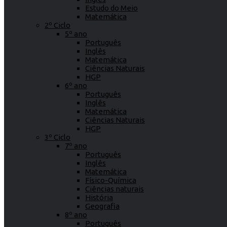
Estudo do Meio
Matemática
2º Ciclo
5º ano
Português
Inglês
Matemática
Ciências Naturais
HGP
6º ano
Português
Inglês
Matemática
Ciências Naturais
HGP
3º Ciclo
7º ano
Português
Inglês
Matemática
Físico-Química
Ciências naturais
História
Geografia
8º ano
Português