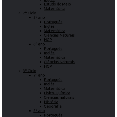
Estudo do Meio
Matemática
2º Ciclo
5º ano
Português
Inglês
Matemática
Ciências Naturais
HGP
6º ano
Português
Inglês
Matemática
Ciências Naturais
HGP
3º Ciclo
7º ano
Português
Inglês
Matemática
Físico-Química
Ciências naturais
História
Geografia
8º ano
Português