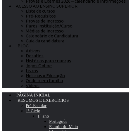
Provas e Exames 2026 – calendário e informações
ACESSO AO ENSINO SUPERIOR
Lista de cursos
Pré-Requisitos
Provas de Ingresso
Pares Instituição/Curso
Médias de Ingresso
Calendário de Candidatura
Guia da candidatura
BLOG
Artigos
Desafios
Histórias para crianças
Jogos Online
Livros
Notícias » Educação
Onde ir em família
Vídeos
PÁGINA INICIAL
RESUMOS E EXERCÍCIOS
Pré-Escolar
1º Ciclo
1º ano
Português
Estudo do Meio