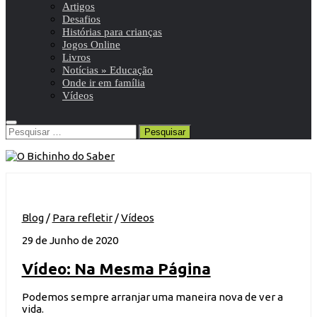
Artigos
Desafios
Histórias para crianças
Jogos Online
Livros
Notícias » Educação
Onde ir em família
Vídeos
Pesquisar
por:
Blog
/
Para refletir
/
Vídeos
29 de Junho de 2020
Vídeo: Na Mesma Página
Podemos sempre arranjar uma maneira nova de ver a
vida.