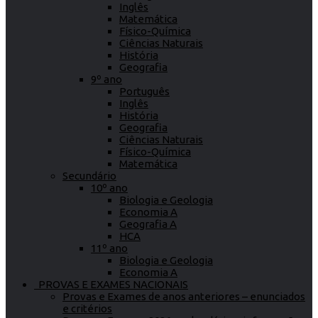
Inglês
Matemática
Físico-Química
Ciências Naturais
História
Geografia
9º ano
Português
Inglês
História
Geografia
Ciências Naturais
Físico-Química
Matemática
Secundário
10º ano
Biologia e Geologia
Economia A
Geografia A
HCA
11º ano
Biologia e Geologia
Economia A
PROVAS E EXAMES NACIONAIS
Provas e Exames de anos anteriores – enunciados
e critérios