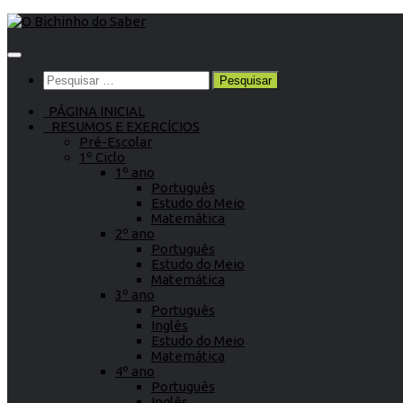
Skip
to
content
Pesquisar
por:
PÁGINA INICIAL
RESUMOS E EXERCÍCIOS
Pré-Escolar
1º Ciclo
1º ano
Português
Estudo do Meio
Matemática
2º ano
Português
Estudo do Meio
Matemática
3º ano
Português
Inglês
Estudo do Meio
Matemática
4º ano
Português
Inglês