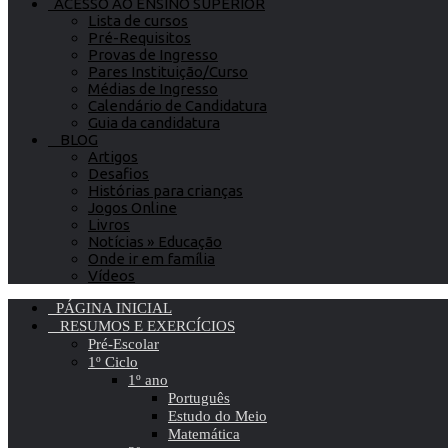
ACESSO AO ENSINO SUPERIOR
Lista de cursos
Pré-Requisitos
Provas de Ingresso
Pares Instituição/Curso
Médias de Ingresso
Calendário de Candidatura
Guia da candidatura
BLOG
Artigos
Desafios
Histórias para crianças
Jogos Online
Livros
Notícias » Educação
Onde ir em família
Vídeos
PÁGINA INICIAL
RESUMOS E EXERCÍCIOS
Pré-Escolar
1º Ciclo
1º ano
Português
Estudo do Meio
Matemática