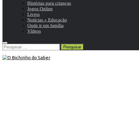
Histórias para crianças
Jogos Online
Livros
Notícias » Educação
Onde ir em família
Vídeos
Pesquisar
por:
Blog
/
Onde ir em família
23 de Outubro de 2020
Onde ir: A Maior Exposição de Peças
Lego®
Todos os dias – aberto das 10:00 às 20:00, de 24 de outubro
a 21 de março de 2021.