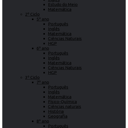
Estudo do Meio
Matemática
2º Ciclo
5º ano
Português
Inglês
Matemática
Ciências Naturais
HGP
6º ano
Português
Inglês
Matemática
Ciências Naturais
HGP
3º Ciclo
7º ano
Português
Inglês
Matemática
Físico-Química
Ciências naturais
História
Geografia
8º ano
Português