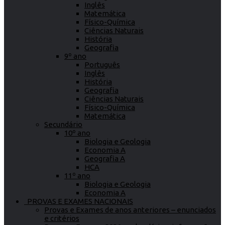
Inglês
Matemática
Físico-Química
Ciências Naturais
História
Geografia
9º ano
Português
Inglês
História
Geografia
Ciências Naturais
Físico-Química
Matemática
Secundário
10º ano
Biologia e Geologia
Economia A
Geografia A
HCA
11º ano
Biologia e Geologia
Economia A
PROVAS E EXAMES NACIONAIS
Provas e Exames de anos anteriores – enunciados
e critérios