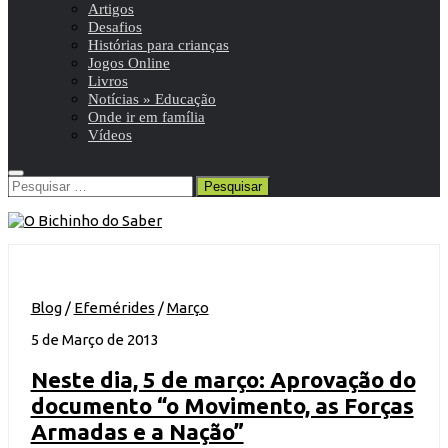
Artigos
Desafios
Histórias para crianças
Jogos Online
Livros
Notícias » Educação
Onde ir em família
Vídeos
Pesquisar
por:
Blog
/
Efemérides
/
Março
5 de Março de 2013
Neste dia, 5 de março: Aprovação do
documento “o Movimento, as Forças
Armadas e a Nação”