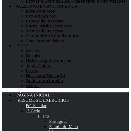
Provas e Exames 2026 – calendário e informações
ACESSO AO ENSINO SUPERIOR
Lista de cursos
Pré-Requisitos
Provas de Ingresso
Pares Instituição/Curso
Médias de Ingresso
Calendário de Candidatura
Guia da candidatura
BLOG
Artigos
Desafios
Histórias para crianças
Jogos Online
Livros
Notícias » Educação
Onde ir em família
Vídeos
PÁGINA INICIAL
RESUMOS E EXERCÍCIOS
Pré-Escolar
1º Ciclo
1º ano
Português
Estudo do Meio