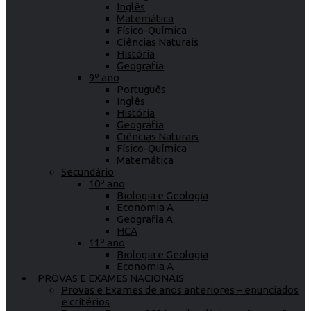
Inglês
Matemática
Físico-Química
Ciências Naturais
História
Geografia
9º ano
Português
Inglês
História
Geografia
Ciências Naturais
Físico-Química
Matemática
Secundário
10º ano
Biologia e Geologia
Economia A
Geografia A
HCA
11º ano
Biologia e Geologia
Economia A
PROVAS E EXAMES NACIONAIS
Provas e Exames de anos anteriores – enunciados
e critérios