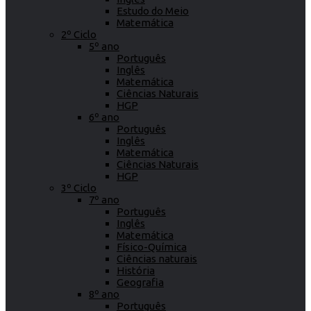
Estudo do Meio
Matemática
2º Ciclo
5º ano
Português
Inglês
Matemática
Ciências Naturais
HGP
6º ano
Português
Inglês
Matemática
Ciências Naturais
HGP
3º Ciclo
7º ano
Português
Inglês
Matemática
Físico-Química
Ciências naturais
História
Geografia
8º ano
Português