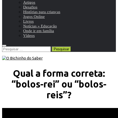
Artigos
Desafios
Histórias para crianças
Jogos Online
Livros
Notícias » Educação
Onde ir em família
Vídeos
Pesquisar
por:
Qual a forma correta:
“bolos-rei” ou “bolos-
reis”?