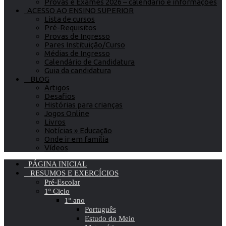
Provas e Exames 2026 – calendário e informações
ACESSO AO ENSINO SUPERIOR
Lista de cursos
Pré-Requisitos
Provas de Ingresso
Pares Instituição/Curso
Médias de Ingresso
Calendário de Candidatura
Guia da candidatura
BLOG
Artigos
Desafios
Histórias para crianças
Jogos Online
Livros
Notícias » Educação
Onde ir em família
Vídeos
PÁGINA INICIAL
RESUMOS E EXERCÍCIOS
Pré-Escolar
1º Ciclo
1º ano
Português
Estudo do Meio