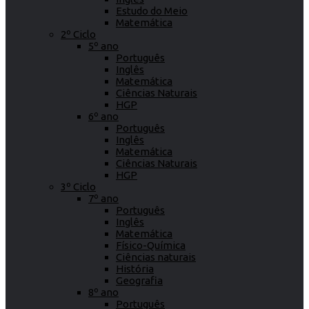
Estudo do Meio
Matemática
2º Ciclo
5º ano
Português
Inglês
Matemática
Ciências Naturais
HGP
6º ano
Português
Inglês
Matemática
Ciências Naturais
HGP
3º Ciclo
7º ano
Português
Inglês
Matemática
Físico-Química
Ciências naturais
História
Geografia
8º ano
Português