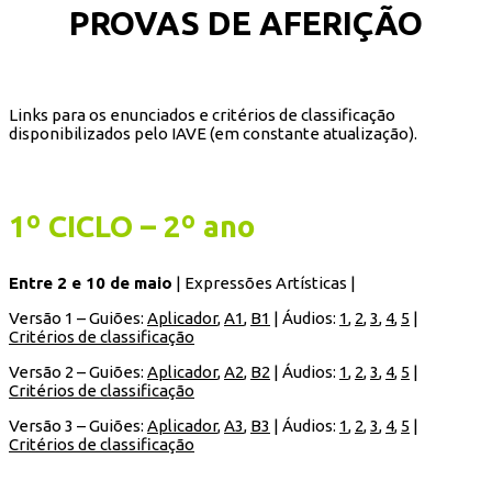
PROVAS DE AFERIÇÃO
Links para os enunciados e critérios de classificação
disponibilizados pelo IAVE (em constante atualização).
1º CICLO – 2º ano
Entre 2 e 10 de maio
| Expressões Artísticas |
Versão 1 – Guiões:
Aplicador
,
A1
,
B1
| Áudios:
1
,
2
,
3
,
4
,
5
|
Critérios de classificação
Versão 2 – Guiões:
Aplicador
,
A2
,
B2
| Áudios:
1
,
2
,
3
,
4
,
5
|
Critérios de classificação
Versão 3 – Guiões:
Aplicador
,
A3
,
B3
| Áudios:
1
,
2
,
3
,
4
,
5
|
Critérios de classificação