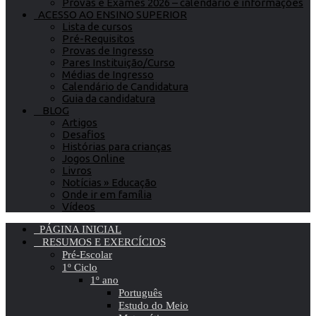
Provas e Exames 2026 – calendário e informações
ACESSO AO ENSINO SUPERIOR
Lista de cursos
Pré-Requisitos
Provas de Ingresso
Pares Instituição/Curso
Médias de Ingresso
Calendário de Candidatura
Guia da candidatura
BLOG
Artigos
Desafios
Histórias para crianças
Jogos Online
Livros
Notícias » Educação
Onde ir em família
Vídeos
PÁGINA INICIAL
RESUMOS E EXERCÍCIOS
Pré-Escolar
1º Ciclo
1º ano
Português
Estudo do Meio