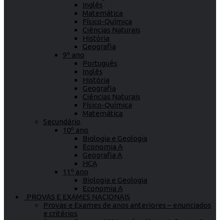
Inglês
Matemática
Físico-Química
Ciências Naturais
História
Geografia
9º ano
Português
Inglês
História
Geografia
Ciências Naturais
Físico-Química
Matemática
Secundário
10º ano
Biologia e Geologia
Economia A
Geografia A
HCA
11º ano
Biologia e Geologia
Economia A
PROVAS E EXAMES NACIONAIS
Provas e Exames de anos anteriores – enunciados
e critérios