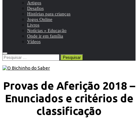
Artigos
Desafios
Histórias para crianças
Jogos Online
Livros
Notícias » Educação
Onde ir em família
Vídeos
Pesquisar
por:
Provas de Aferição 2018 –
Enunciados e critérios de
classificação