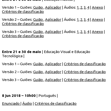
Versão 1 – Guiões:
Guião ,
Aplicador
| Áudios:
1
,
2
,
3
,
4
|
Anexo
|
Critérios de classificação
Versão 2 – Guiões:
Guião ,
Aplicador
| Áudios:
1
,
2
,
3
,
4
|
Anexo
|
Critérios de classificação
Versão 3 – Guiões:
Guião ,
Aplicador
| Áudios:
1
,
2
,
3
,
4
|
Anexo
|
Critérios de classificação
Entre 21 e 30 de maio
| Educação Visual e Educação
Tecnológica |
Versão 1 – Guiões:
Guião ,
Aplicador
|
Critérios de classificação
Versão 2 – Guiões:
Guião ,
Aplicador
|
Critérios de classificação
Versão 3 – Guiões:
Guião ,
Aplicador
|
Critérios de classificação
8 jun 2018 – 10h00
| Português |
Enunciado
|
Áudio
|
Critérios de classificação