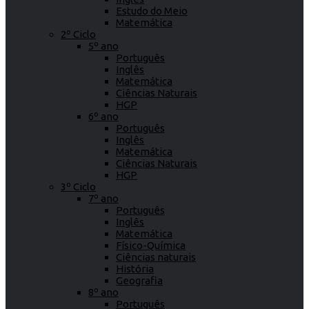
Estudo do Meio
Matemática
2º Ciclo
5º ano
Português
Inglês
Matemática
Ciências Naturais
HGP
6º ano
Português
Inglês
Matemática
Ciências Naturais
HGP
3º Ciclo
7º ano
Português
Inglês
Matemática
Físico-Química
Ciências naturais
História
Geografia
8º ano
Português