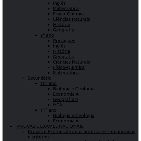
Inglês
Matemática
Físico-Química
Ciências Naturais
História
Geografia
9º ano
Português
Inglês
História
Geografia
Ciências Naturais
Físico-Química
Matemática
Secundário
10º ano
Biologia e Geologia
Economia A
Geografia A
HCA
11º ano
Biologia e Geologia
Economia A
PROVAS E EXAMES NACIONAIS
Provas e Exames de anos anteriores – enunciados
e critérios