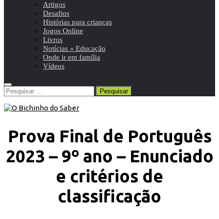
Artigos
Desafios
Histórias para crianças
Jogos Online
Livros
Notícias » Educação
Onde ir em família
Vídeos
Pesquisar
por:
Prova Final de Português
2023 – 9º ano – Enunciado
e critérios de
classificação