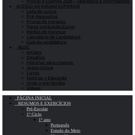
Provas e Exames 2026 – calendário e informações
ACESSO AO ENSINO SUPERIOR
Lista de cursos
Pré-Requisitos
Provas de Ingresso
Pares Instituição/Curso
Médias de Ingresso
Calendário de Candidatura
Guia da candidatura
BLOG
Artigos
Desafios
Histórias para crianças
Jogos Online
Livros
Notícias » Educação
Onde ir em família
Vídeos
PÁGINA INICIAL
RESUMOS E EXERCÍCIOS
Pré-Escolar
1º Ciclo
1º ano
Português
Estudo do Meio