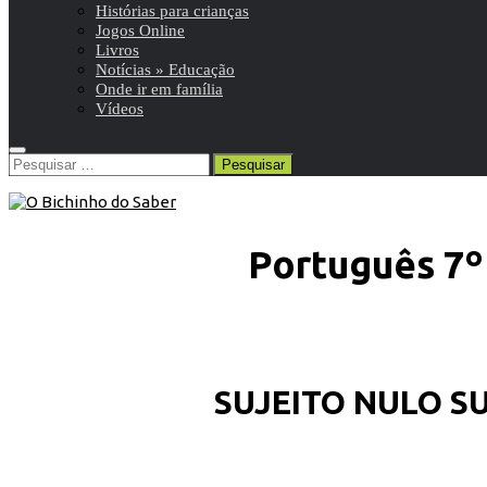
Histórias para crianças
Jogos Online
Livros
Notícias » Educação
Onde ir em família
Vídeos
Pesquisar
por:
Português 7º
SUJEITO NULO S