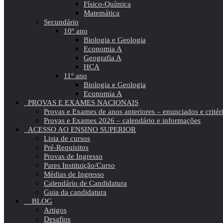
Físico-Química
Matemática
Secundário
10º ano
Biologia e Geologia
Economia A
Geografia A
HCA
11º ano
Biologia e Geologia
Economia A
PROVAS E EXAMES NACIONAIS
Provas e Exames de anos anteriores – enunciados e critér
Provas e Exames 2026 – calendário e informações
ACESSO AO ENSINO SUPERIOR
Lista de cursos
Pré-Requisitos
Provas de Ingresso
Pares Instituição/Curso
Médias de Ingresso
Calendário de Candidatura
Guia da candidatura
BLOG
Artigos
Desafios