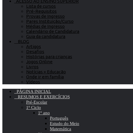
ACESSO AO ENSINO SUPERIOR
Lista de cursos
Pré-Requisitos
Provas de Ingresso
Pares Instituição/Curso
Médias de Ingresso
Calendário de Candidatura
Guia da candidatura
BLOG
Artigos
Desafios
Histórias para crianças
Jogos Online
Livros
Notícias » Educação
Onde ir em família
Vídeos
PÁGINA INICIAL
RESUMOS E EXERCÍCIOS
Pré-Escolar
1º Ciclo
1º ano
Português
Estudo do Meio
Matemática