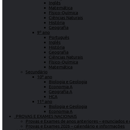
Inglês
Matemática
Físico-Química
Ciências Naturais
História
Geografia
9º ano
Português
Inglês
História
Geografia
Ciências Naturais
Físico-Química
Matemática
Secundário
10º ano
Biologia e Geologia
Economia A
Geografia A
HCA
11º ano
Biologia e Geologia
Economia A
PROVAS E EXAMES NACIONAIS
Provas e Exames de anos anteriores – enunciados e c
Provas e Exames 2026 – calendário e informações