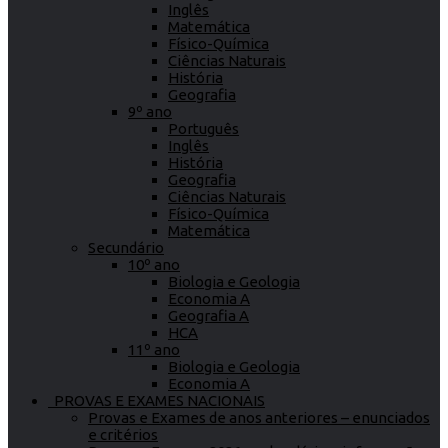
Inglês
Matemática
Físico-Química
Ciências Naturais
História
Geografia
9º ano
Português
Inglês
História
Geografia
Ciências Naturais
Físico-Química
Matemática
Secundário
10º ano
Biologia e Geologia
Economia A
Geografia A
HCA
11º ano
Biologia e Geologia
Economia A
PROVAS E EXAMES NACIONAIS
Provas e Exames de anos anteriores – enunciados
e critérios