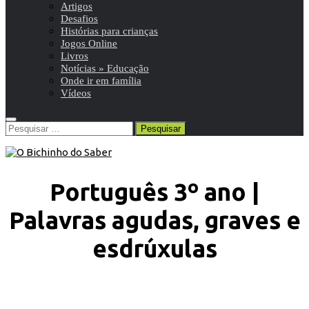
Artigos
Desafios
Histórias para crianças
Jogos Online
Livros
Notícias » Educação
Onde ir em família
Vídeos
Pesquisar
por:
Português 3º ano |
Palavras agudas, graves e
esdrúxulas