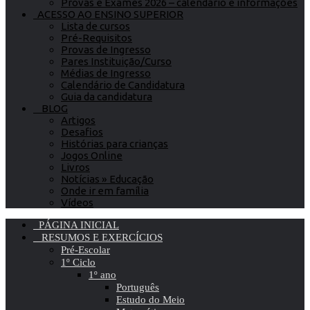
Provas e Exames 2026 – calendário e informações
ACESSO AO ENSINO SUPERIOR
Lista de cursos
Pré-Requisitos
Provas de Ingresso
Pares Instituição/Curso
Médias de Ingresso
Calendário de Candidatura
Guia da candidatura
BLOG
Artigos
Desafios
Histórias para crianças
Jogos Online
Livros
Notícias » Educação
Onde ir em família
Vídeos
PÁGINA INICIAL
RESUMOS E EXERCÍCIOS
Pré-Escolar
1º Ciclo
1º ano
Português
Estudo do Meio