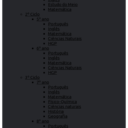
Estudo do Meio
Matemática
2º Ciclo
5º ano
Português
Inglês
Matemática
Ciências Naturais
HGP
6º ano
Português
Inglês
Matemática
Ciências Naturais
HGP
3º Ciclo
7º ano
Português
Inglês
Matemática
Físico-Química
Ciências naturais
História
Geografia
8º ano
Português