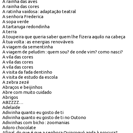
A rainha das aves
A rainha das cores
A ratinha vaidosa : adaptação teatral
A senhora Frederica
A sopa verde
A tartaruga redondinha
A terra
A toupeira que queria saber quem lhe fizera aquilo na cabeça
À tua volta : as energias renováveis
A viagem da sementinha
A viagem de peludim : quem sou? de onde vim? como nasci?
A vila das cores
A vila das cores
A vila das cores
A visita da fada dentinho
A visita de estudo da escola
A zebra zezé
Abraços e beijinhos
Abre com muito cuidado
Abrigos
ABZZZZ…
Adelaide
Adivinha quanto eu gosto de ti
Adivinha quanto eu gosto de ti no Outono
Adivinhas com bicho : zoomanias
Adoro chocolate
Afinal, do que é que a senhora Quiproquó anda à procura?