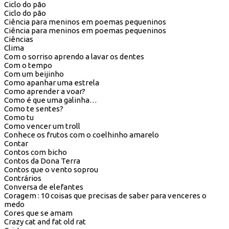
Ciclo do pão
Ciclo do pão
Ciência para meninos em poemas pequeninos
Ciência para meninos em poemas pequeninos
Ciências
Clima
Com o sorriso aprendo a lavar os dentes
Com o tempo
Com um beijinho
Como apanhar uma estrela
Como aprender a voar?
Como é que uma galinha…
Como te sentes?
Como tu
Como vencer um troll
Conhece os frutos com o coelhinho amarelo
Contar
Contos com bicho
Contos da Dona Terra
Contos que o vento soprou
Contrários
Conversa de elefantes
Coragem : 10 coisas que precisas de saber para venceres o
medo
Cores que se amam
Crazy cat and fat old rat