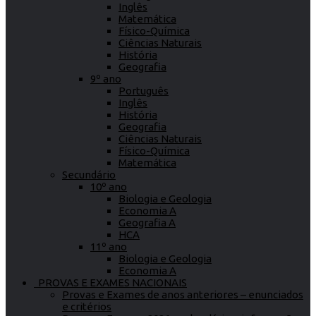
Inglês
Matemática
Físico-Química
Ciências Naturais
História
Geografia
9º ano
Português
Inglês
História
Geografia
Ciências Naturais
Físico-Química
Matemática
Secundário
10º ano
Biologia e Geologia
Economia A
Geografia A
HCA
11º ano
Biologia e Geologia
Economia A
PROVAS E EXAMES NACIONAIS
Provas e Exames de anos anteriores – enunciados
e critérios