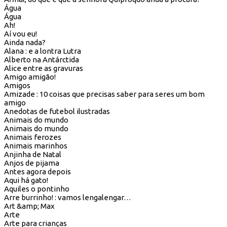
Água
Água
Ah!
Aí vou eu!
Ainda nada?
Alana : e a lontra Lutra
Alberto na Antárctida
Alice entre as gravuras
Amigo amigão!
Amigos
Amizade : 10 coisas que precisas saber para seres um bom
amigo
Anedotas de futebol ilustradas
Animais do mundo
Animais do mundo
Animais ferozes
Animais marinhos
Anjinha de Natal
Anjos de pijama
Antes agora depois
Aqui há gato!
Aquiles o pontinho
Arre burrinho! : vamos lengalengar…
Art &amp; Max
Arte
Arte para crianças