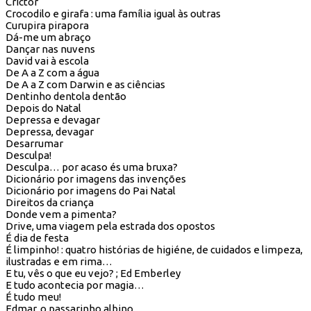
Crictor
Crocodilo e girafa : uma família igual às outras
Curupira pirapora
Dá-me um abraço
Dançar nas nuvens
David vai à escola
De A a Z com a água
De A a Z com Darwin e as ciências
Dentinho dentola dentão
Depois do Natal
Depressa e devagar
Depressa, devagar
Desarrumar
Desculpa!
Desculpa… por acaso és uma bruxa?
Dicionário por imagens das invenções
Dicionário por imagens do Pai Natal
Direitos da criança
Donde vem a pimenta?
Drive, uma viagem pela estrada dos opostos
É dia de festa
É limpinho! : quatro histórias de higiéne, de cuidados e limpeza,
ilustradas e em rima…
E tu, vês o que eu vejo? ; Ed Emberley
E tudo acontecia por magia…
É tudo meu!
Edmar, o passarinho albino