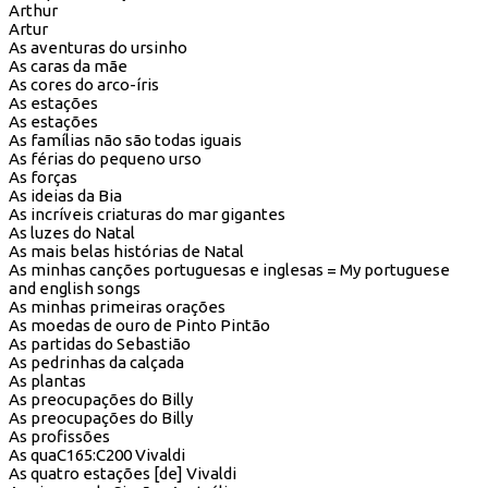
Arthur
Artur
As aventuras do ursinho
As caras da mãe
As cores do arco-íris
As estações
As estações
As famílias não são todas iguais
As férias do pequeno urso
As forças
As ideias da Bia
As incríveis criaturas do mar gigantes
As luzes do Natal
As mais belas histórias de Natal
As minhas canções portuguesas e inglesas = My portuguese
and english songs
As minhas primeiras orações
As moedas de ouro de Pinto Pintão
As partidas do Sebastião
As pedrinhas da calçada
As plantas
As preocupações do Billy
As preocupações do Billy
As profissões
As quaC165:C200 Vivaldi
As quatro estações [de] Vivaldi