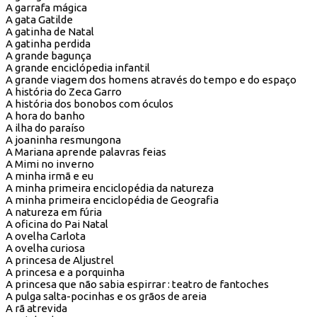
A garrafa mágica
A gata Gatilde
A gatinha de Natal
A gatinha perdida
A grande bagunça
A grande enciclópedia infantil
A grande viagem dos homens através do tempo e do espaço
A história do Zeca Garro
A história dos bonobos com óculos
A hora do banho
A ilha do paraíso
A joaninha resmungona
A Mariana aprende palavras feias
A Mimi no inverno
A minha irmã e eu
A minha primeira enciclopédia da natureza
A minha primeira enciclopédia de Geografia
A natureza em fúria
A oficina do Pai Natal
A ovelha Carlota
A ovelha curiosa
A princesa de Aljustrel
A princesa e a porquinha
A princesa que não sabia espirrar : teatro de fantoches
A pulga salta-pocinhas e os grãos de areia
A rã atrevida