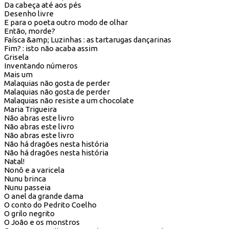
Da cabeça até aos pés
Desenho livre
E para o poeta outro modo de olhar
Então, morde?
Faísca &amp; Luzinhas : as tartarugas dançarinas
Fim? : isto não acaba assim
Grisela
Inventando números
Mais um
Malaquias não gosta de perder
Malaquias não gosta de perder
Malaquias não resiste a um chocolate
Maria Trigueira
Não abras este livro
Não abras este livro
Não abras este livro
Não há dragões nesta história
Não há dragões nesta história
Natal!
Nonô e a varicela
Nunu brinca
Nunu passeia
O anel da grande dama
O conto do Pedrito Coelho
O grilo negrito
O João e os monstros