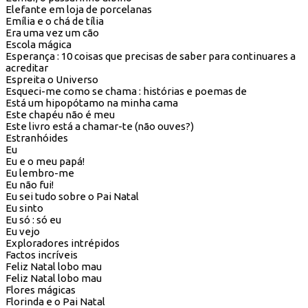
Elefante em loja de porcelanas
Emília e o chá de tília
Era uma vez um cão
Escola mágica
Esperança : 10 coisas que precisas de saber para continuares a
acreditar
Espreita o Universo
Esqueci-me como se chama : histórias e poemas de
Está um hipopótamo na minha cama
Este chapéu não é meu
Este livro está a chamar-te (não ouves?)
Estranhóides
Eu
Eu e o meu papá!
Eu lembro-me
Eu não fui!
Eu sei tudo sobre o Pai Natal
Eu sinto
Eu só : só eu
Eu vejo
Exploradores intrépidos
Factos incríveis
Feliz Natal lobo mau
Feliz Natal lobo mau
Flores mágicas
Florinda e o Pai Natal