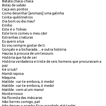
Batata chaca-chaca
Bolas de sabão
Caça aos pontos
Como desenhar [animais] uma galinha
Conta-quilómetros
Dia bom ou dia mau?
Emílio
Este é o Tobias
Este livro comeu o meu cão!
Estranhas criaturas
Eu quero a lua
Eu vou sempre gostar de ti
Gonçalo e a bicharada… e outra história
Hauras à procura de um tesouro
História que há de ser
História verdadeira e triste de seis homens que procuravam a
paz
Ké iz tuk?
Mamã raposa
Máquina
Matilde : vai-te embora, ó medo!
Matilde : vai-te embora, ó medo!
Matilde : vem aí um mano!
Monterrosso
Na floresta das máscaras
Não berres comigo, pai!
Não deixes o pombo ficar acordado até tarde!