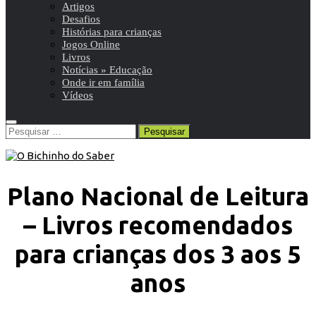
Artigos
Desafios
Histórias para crianças
Jogos Online
Livros
Notícias » Educação
Onde ir em família
Vídeos
Pesquisar
por:
Plano Nacional de Leitura
– Livros recomendados
para crianças dos 3 aos 5
anos