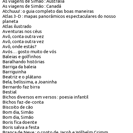
As viagens de Simão : Austrália
As viagens de Simão : Canadá
Atchuuu! : o guia completo das boas maneiras
Atlas 3-D : mapas panorâmicos espectaculares do nosso
planeta
Atlas ilustrado
Aventuras nos céus
Avô, conta outra vez
Avô, conta outra vez
Avô, onde estás?
Avós… gosto muito de vós
Baleias e golfinhos
Baralhando histórias
Barriga da baleia
Barriguinha
Beatriz e o plátano
Bela, belíssima, a Joaninha
Bernardo faz birra
Bestial
Bichos diversos em versos : poesia infantil
Bichos faz-de-conta
Biscoito de cão
Bom dia, Simão
Bom dia, Simão
Boris fica doente
Boris salva a festa
Branca de Neve : o conto de Jacob e Wilhelm Grimm