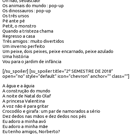
Oh não, Sebastião!
Os animais do mundo : pop-up
Os dinossauros : pop-up
Os três ursos
Pé ante pé
Petit, o monstro
Quando a tristeza chama
Regresso a casa
Três amigos : muito divertidos
Um inverno perfeito
Um peixe, dois peixes, peixe encarnado, peixe azulado
Uma história
Vou para o jardim de infância
[/su_spoiler] [su_spoiler title=”2º SEMESTRE DE 2018″
open=”no” style=”default” icon=”chevron” anchor=”” class=””]
A água e a águia
A construção do mundo
A noite de Natal do Olaf
A princesa Valentina
A voz não é para gritar
Crocodilo e girafa : um par de namorados a sério
Dez dedos nas mãos e dez dedos nos pés
Eu adoro a minha avó
Eu adoro a minha mãe
Eu tenho amigos, Norberto?