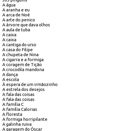
A água
A aranha e eu
A arca de Noé
A arte do penico
A árvore que dava olhos
A aula de tuba
A caixa
A caixa
A cantiga do urso
A casa do Filipe
A chupeta de Nina
A cigarra e a formiga
A coragem de Tição
A crocodila mandona
A dança
A escola
À espera de um irmãozinho
A estrela dos desejos
A fala das coisas
A fala das coisas
A família C
A família Calorias
A floresta
A formiga horripilante
A galinha ruiva
A garagem do Óscar