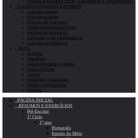
Provas e Exames 2026 – calendário e informações
ACESSO AO ENSINO SUPERIOR
Lista de cursos
Pré-Requisitos
Provas de Ingresso
Pares Instituição/Curso
Médias de Ingresso
Calendário de Candidatura
Guia da candidatura
BLOG
Artigos
Desafios
Histórias para crianças
Jogos Online
Livros
Notícias » Educação
Onde ir em família
Vídeos
PÁGINA INICIAL
RESUMOS E EXERCÍCIOS
Pré-Escolar
1º Ciclo
1º ano
Português
Estudo do Meio