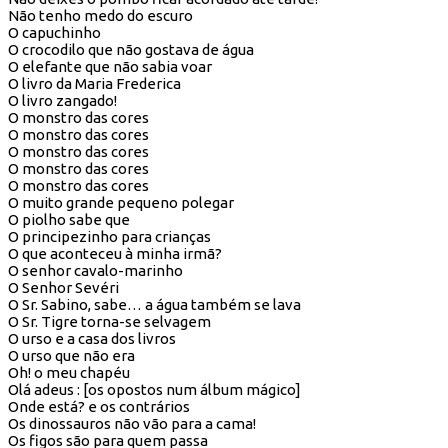
Não tenho medo do escuro
O capuchinho
O crocodilo que não gostava de água
O elefante que não sabia voar
O livro da Maria Frederica
O livro zangado!
O monstro das cores
O monstro das cores
O monstro das cores
O monstro das cores
O monstro das cores
O muito grande pequeno polegar
O piolho sabe que
O principezinho para crianças
O que aconteceu à minha irmã?
O senhor cavalo-marinho
O Senhor Sevéri
O Sr. Sabino, sabe… a água também se lava
O Sr. Tigre torna-se selvagem
O urso e a casa dos livros
O urso que não era
Oh! o meu chapéu
Olá adeus : [os opostos num álbum mágico]
Onde está? e os contrários
Os dinossauros não vão para a cama!
Os figos são para quem passa