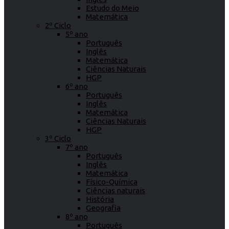
Estudo do Meio
Matemática
2º Ciclo
5º ano
Português
Inglês
Matemática
Ciências Naturais
HGP
6º ano
Português
Inglês
Matemática
Ciências Naturais
HGP
3º Ciclo
7º ano
Português
Inglês
Matemática
Físico-Química
Ciências naturais
História
Geografia
8º ano
Português