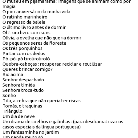
O museu em pijamarama : imagens que se animam como por
magia
O pior aniversário da minha vida
O ratinho marinheiro
O regresso da baleia
O último livro antes de dormir
Oh! : um livro com sons
Olívia, a ovelha que não queria dormir
Os pequenos seres da floresta
Os três porquinhos
Pintar com os dedos
Pó-pó-pó tiroliroliroló
Quebra-cabeças : recuperar, reciclar e reutilizar
Queres brincar comigo?
Rio acima
Senhor despachado
Senhora tímida
Senhora troca-tudo
Sonho
Tita, a zebra que não queria ter riscas
Tomás, o traquinas
Triângulo
Um dia de neve
Um drama de coelhos e galinhas : (para desdramatrizar os
casos especiais da língua portuguesa)
Um fantasminha no jardim
Um panda muito só