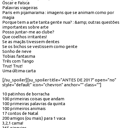
Óscar e Faísca
Palavras viageiras
Paris em pijamarama : imagens que se animam como por
magia
Porque tem a arte tanta gente nua? : &amp; outras questões
importantes sobre arte
Posso juntar-me ao clube?
Que coelhos irritantes!
Se as maçãs tivessem dentes
Se os bichos se vestissem como gente
Sonho de neve
Tobias fantasma
Três com Tango
Truz! Truz!
Uma última carta
[/su_spoiler][su_spoiler title=”ANTES DE 2017″ open=”no”
style=”default” icon=”chevron” anchor=”” class=””]
10 patinhos de borracha
100 primeiras coisas que andam
100 primeiras palavras da quinta
100 primeiros animais
17 contos de Natal
200 amigos (ou mais) para 1 vaca
3,2,1 cama!
365 pinguins