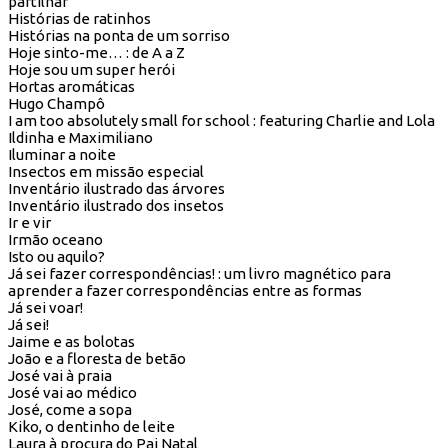
partilhar
Histórias de ratinhos
Histórias na ponta de um sorriso
Hoje sinto-me… : de A a Z
Hoje sou um super herói
Hortas aromáticas
Hugo Champô
I am too absolutely small for school : featuring Charlie and Lola
Ildinha e Maximiliano
Iluminar a noite
Insectos em missão especial
Inventário ilustrado das árvores
Inventário ilustrado dos insetos
Ir e vir
Irmão oceano
Isto ou aquilo?
Já sei fazer correspondências! : um livro magnético para
aprender a fazer correspondências entre as formas
Já sei voar!
Já sei!
Jaime e as bolotas
João e a floresta de betão
José vai à praia
José vai ao médico
José, come a sopa
Kiko, o dentinho de leite
Laura à procura do Pai Natal