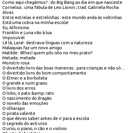
Como aqui chegámos? : do Big Bang ao dia em que nasceste
Cornelius : uma fábula de Leo Lionni ; trad. Gabriela Rocha
Alves
Entre estrelas e estrelinhas : este mundo anda às voltinhas
Está uma cobra na minha escola!
Eu, Alfonsina
Franklin e Luna vão à lua
Impossível
Lê lá, Lara! : destrava-línguas com a natureza
Malaquias faz um novo amigo
Matilde : Blhec! quem pôs isto no meu prato?
Metade, metade
Monstro rosa
O divertido livro das boas maneiras : para crianças e não só…
O divertido livro do bom comportamento
O Elmer e a borboleta
O grande e ruim graou
O livro dos erros
O lobo, o pato &amp; rato
O nascimento do dragão
O novelo das emoções
O olharapo
O pirata valente
O que deves saber antes de ir para a escola
O segredo do avô urso
O urso, o piano, o cão e o violino