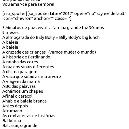
Vou amar-te para sempre!
[/su_spoiler][su_spoiler title=”2017″ open=”no” style=”default”
icon=”chevron” anchor=”” class=””]
5 Minutos de paz : viva! : a família grande faz 30 anos
9 meses
A almoçarada do Billy Bolly = Billy Bolly’s big lunch
A baleia
A baleia
A cruzada das crianças : (vamos mudar o mundo)
A história de Ferdinando
A rainha das cores
A rua dos sinais diferentes
A última paragem
A vaca que subiu a uma árvore
A viagem da mamã
ABC das palavras
Achámos um chapéu
Afinal o caracol
Ahab e a baleia branca
Antes depois
Arrumado
As contadeiras de histórias
Balbúrdia
Baltasar, o grande