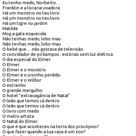
Eu tenho medo, Norberto…
Franklin e a livraria voadora
Há um monstro no teu livro
Há um monstro no teu livro
Há um tigre no jardim
Matilde
Mog a gata esquecida
Não tenhas medo, lobo mau
Não tenhas medo, lobo mau
O bebé que… não gostava de televisão
O convidador de pirilampos : estórias sem luz elétrica
O dia especial do Elmer
O Elmer
O Elmer e o monstro
O Elmer e o ursinho perdido
O Elmer e o Wilbur
O estranho
O grande mergulho
O hotel “extravagância de Natal”
O leão que temos cá dentro
O leão que temos cá dentro
O livro com medo
O melro artista
O Natal do Elmer
O que é que aconteceu na terra dos procópios?
O que fazer quando a tua casa é um zoo?