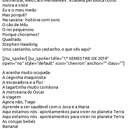
Elementar, Meu Caro Mendeleev : a tabela periódica como
nunca a viste
Eu e o meu medo
Mas porquê?
Na savana : história com sons
O cão de Milu
O rei pequenino
Porque choramos?
Quadrado
Stephen Hawking
Urso castanho, urso castanho, o que vês aqui?
[/su_spoiler] [su_spoiler title=”1º SEMESTRE DE 2019″
open=”no” style=”default” icon=”chevron” anchor=”” class=””]
A aranha muito ocupada
A cegonha maquinista
A escavadora e a flor
A lagartinha muito comilona
A mercearia do Óscar
A viagem
Agora não, Tiago
Aprende a ser saudável com o Joca e a Maria
Aqui estamos nós : apontamentos para viver no planeta Terra
Aqui estamos nós : apontamentos para viver no planeta Terra
As corujas bebés
Banana!