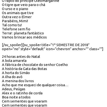
O rapto do príncipe Oleomargarine
O tigre que veio para o chá
O urso e o piano
Os animais que tive
Outra vez o Elmer
Parabéns, Mimi!
Tal como tu!
Telefone sem fio
Terra! : planeta fantástico
Vamos brincar aos médicos
[/su_spoiler][su_spoiler title=”1º SEMESTRE DE 2018″
open=”no” style=”default” icon=”chevron” anchor=”” class=””]
24 horas antes do Natal
A bola amarela
A fábrica de chocolate do senhor Coelho
A história da Gata das Botas
A horta do Simão
A ilha do avô
A menina dos livros
Acho que me esqueci de qualquer coisa…
Adeus, Peúgas
Alex e o ratinho de corda
Boa noite a todos
Cem sementes que voaram
Cem sementes que voaram