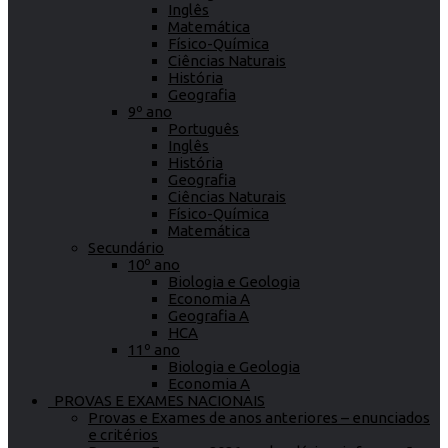
Inglês
Matemática
Físico-Química
Ciências Naturais
História
Geografia
9º ano
Português
Inglês
História
Geografia
Ciências Naturais
Físico-Química
Matemática
Secundário
10º ano
Biologia e Geologia
Economia A
Geografia A
HCA
11º ano
Biologia e Geologia
Economia A
PROVAS E EXAMES NACIONAIS
Provas e Exames de anos anteriores – enunciados
e critérios