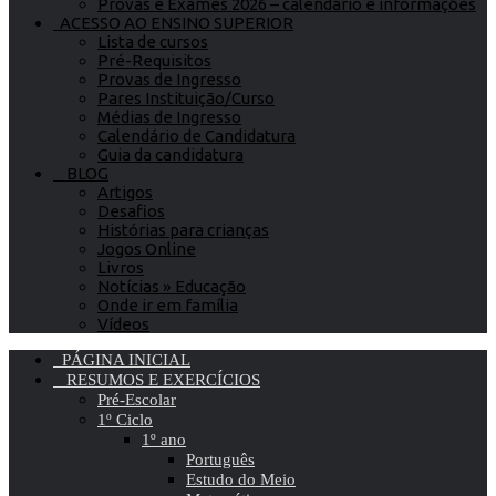
Provas e Exames 2026 – calendário e informações
ACESSO AO ENSINO SUPERIOR
Lista de cursos
Pré-Requisitos
Provas de Ingresso
Pares Instituição/Curso
Médias de Ingresso
Calendário de Candidatura
Guia da candidatura
BLOG
Artigos
Desafios
Histórias para crianças
Jogos Online
Livros
Notícias » Educação
Onde ir em família
Vídeos
PÁGINA INICIAL
RESUMOS E EXERCÍCIOS
Pré-Escolar
1º Ciclo
1º ano
Português
Estudo do Meio