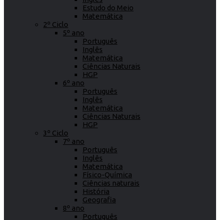
Estudo do Meio
Matemática
2º Ciclo
5º ano
Português
Inglês
Matemática
Ciências Naturais
HGP
6º ano
Português
Inglês
Matemática
Ciências Naturais
HGP
3º Ciclo
7º ano
Português
Inglês
Matemática
Físico-Química
Ciências naturais
História
Geografia
8º ano
Português