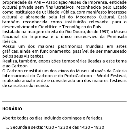
propriedade da AMI – Associação Museu da Imprensa, entidade
cultural privada sem fins lucrativos, reconhecida pelo Estado
como instituição de Utilidade Pública, com manifesto interesse
cultural e abrangida pela lei do Mecenato Cultural. Está
também reconhecida como instituição relevante para o
desenvolvimento Científico e Tecnológico do País.
Instalado na margem direita do Rio Douro, desde 1997, o Museu
Nacional da Imprensa é o único museu-vivo da Península
Ibérica.
Possui um dos maiores patrimónios mundiais em artes
gráficas, ainda em funcionamento, passível de ser manuseado
pelos seus visitantes.
Realiza, também, exposições temporárias ligadas a este tema
e ao Cartoon.
O Cartoon constitui um dos eixos do Museu, através da Galeria
Internacional do Cartoon e do PortoCartoon – World Festival,
realizado anualmente e considerado um dos maiores festivais
de caricatura do mundo.
HORÁRIO
Aberto todos os dias incluindo domingos e feriados.
Segunda a sexta: 10:30 – 12:30 e das 14:30 – 18:30