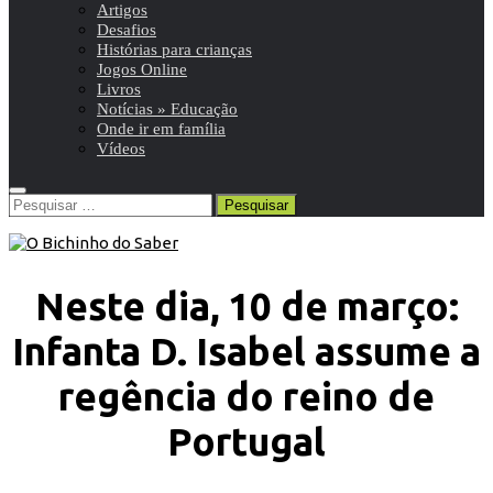
Artigos
Desafios
Histórias para crianças
Jogos Online
Livros
Notícias » Educação
Onde ir em família
Vídeos
Pesquisar
por:
Neste dia, 10 de março:
Infanta D. Isabel assume a
regência do reino de
Portugal