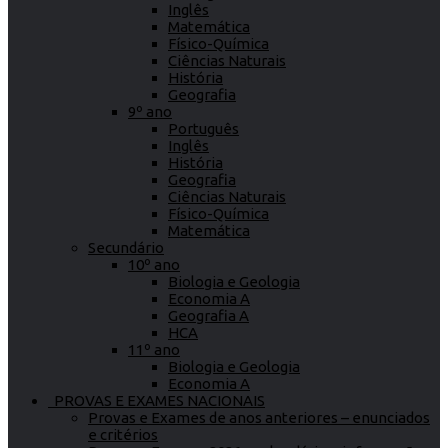
Inglês
Matemática
Físico-Química
Ciências Naturais
História
Geografia
9º ano
Português
Inglês
História
Geografia
Ciências Naturais
Físico-Química
Matemática
Secundário
10º ano
Biologia e Geologia
Economia A
Geografia A
HCA
11º ano
Biologia e Geologia
Economia A
PROVAS E EXAMES NACIONAIS
Provas e Exames de anos anteriores – enunciados
e critérios