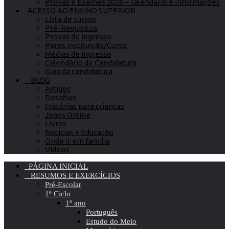
Provas e Exames 2026 – calendário e informações
ACESSO AO ENSINO SUPERIOR
Lista de cursos
Pré-Requisitos
Provas de Ingresso
Pares Instituição/Curso
Médias de Ingresso
Calendário de Candidatura
Guia da candidatura
BLOG
Artigos
Desafios
Histórias para crianças
Jogos Online
Livros
Notícias » Educação
Onde ir em família
Vídeos
PÁGINA INICIAL
RESUMOS E EXERCÍCIOS
Pré-Escolar
1º Ciclo
1º ano
Português
Estudo do Meio