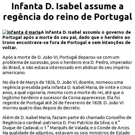
Infanta D. Isabel assume a
regência do reino de Portugal
A infanta D. Isabel assumiu o governo de
Portugal após a morte do seu pai, dado que o herdeiro ao
trono encontrava-se fora de Portugal e sem intenções de
voltar.
Após a morte de D. João VI, Portugal deparou-se com um
problema de sucessão, pois o herdeiro era D. Pedro, imperador
do Brasil, e não estava interessado em abdicar do seu império
americano.
No dia 6 de Março de 1826, D. João VI, doente, nomeou uma
regência presidida pela infanta D. Isabel Maria, de vinte e cinco
anos, a qual vigoraria, mesmo com a morte do rei, até que o
legítimo herdeiro e sucessor da Coroa aparecesse. Ela foi
regente de Portugal até 26 de Fevereiro de 1828. D. João VI
morreu quatro dias depois do decreto.
Além de D. Isabel Maria, faziam parte do chamado Conselho de
Regência o cardeal-patriarca D. Frei Patrício da Silva; o 6.°
Duque de Cadaval; o 1.° Marquês de Valada; e o Conde de Arcos.
Na qualidade de adjuntos, estavam os seis ministros de Estado