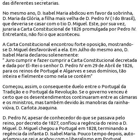
das diferentes secretarias.
No mesmo ano, D. Isabel Maria abdicou em favor da sobrinha,
D. Maria da Glória, a filha mais velha de D. Pedro IV ( I do Brasil),
que deveria se casar com o tio D. Miguel. Este, por sua vez,
juraria a Carta Constitucional de 1826 promulgada por Pedro IV.
Entretanto, não foi o que aconteceu.
A Carta Constitucional encontrou forte oposição, mostrando-
se D. Miguel desfavorável a ela. Em Julho do mesmo ano, D.
Isabel Maria declarou solenemente:
” Juro cumprir e fazer cumprir a Carta Constitucional decretada
e dada por El-Rei o senhor D. Pedro IV em 29 de Abril de 1826,
para os reinos de Portugal e Algarves e seus domínios, tão
inteira e fielmente como nela se contém”
Começou, assim, o consequente duelo entre o Portugal da
Tradição e o Portugal da Revolução. Se o governo venceu é
certo que os desentendimentos continuaram entre as câmaras
e os ministros, mas também devido às manobras da rainha-
viúva, D. Carlota Joaquina.
D. Pedro IV, apesar de conhecedor do que se passava pelo
reino, por decreto de 1827, confiou a regência do reino a D.
Miguel. D. Miguel chegou a Portugal em 1828, terminando a
regência da infanta D. Isabel Maria. Pouco tempo depois, auto-
aclamou-se rei e acabou com o liberalismo em Portugal,