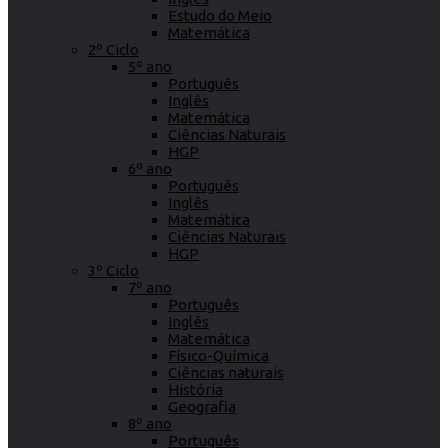
Estudo do Meio
Matemática
2º Ciclo
5º ano
Português
Inglês
Matemática
Ciências Naturais
HGP
6º ano
Português
Inglês
Matemática
Ciências Naturais
HGP
3º Ciclo
7º ano
Português
Inglês
Matemática
Físico-Química
Ciências naturais
História
Geografia
8º ano
Português