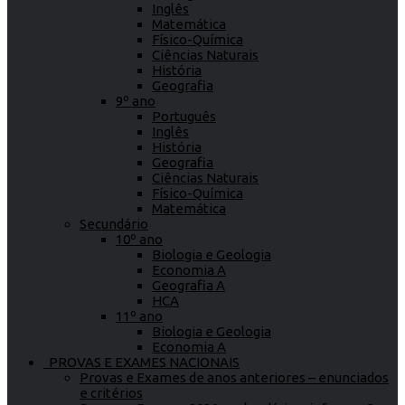
Inglês
Matemática
Físico-Química
Ciências Naturais
História
Geografia
9º ano
Português
Inglês
História
Geografia
Ciências Naturais
Físico-Química
Matemática
Secundário
10º ano
Biologia e Geologia
Economia A
Geografia A
HCA
11º ano
Biologia e Geologia
Economia A
PROVAS E EXAMES NACIONAIS
Provas e Exames de anos anteriores – enunciados
e critérios