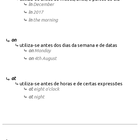
in
December
in
2017
in
the morning
on
utiliza-se antes dos dias da semana e de datas
on
Monday
on
4th August
at
utiliza-se antes de horas e de certas expressões
at
eight o’clock
at
night