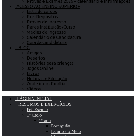
Provas e Exames 2026 – calendário e informações
ACESSO AO ENSINO SUPERIOR
Lista de cursos
Pré-Requisitos
Provas de Ingresso
Pares Instituição/Curso
Médias de Ingresso
Calendário de Candidatura
Guia da candidatura
BLOG
Artigos
Desafios
Histórias para crianças
Jogos Online
Livros
Notícias » Educação
Onde ir em família
Vídeos
PÁGINA INICIAL
RESUMOS E EXERCÍCIOS
Pré-Escolar
1º Ciclo
1º ano
Português
Estudo do Meio