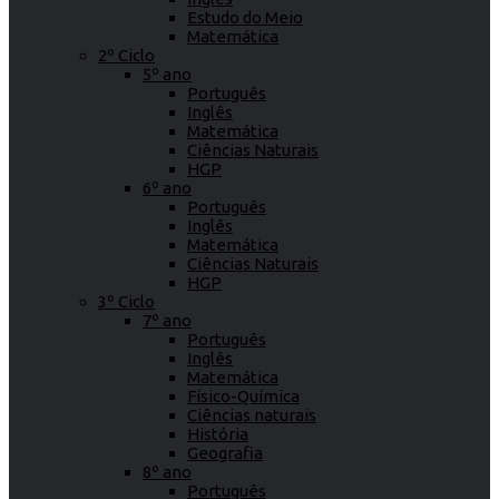
Estudo do Meio
Matemática
2º Ciclo
5º ano
Português
Inglês
Matemática
Ciências Naturais
HGP
6º ano
Português
Inglês
Matemática
Ciências Naturais
HGP
3º Ciclo
7º ano
Português
Inglês
Matemática
Físico-Química
Ciências naturais
História
Geografia
8º ano
Português