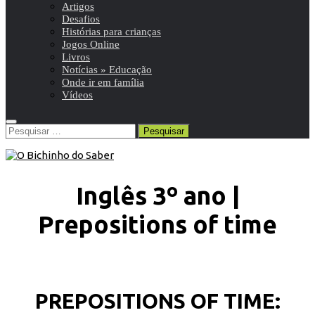
Artigos
Desafios
Histórias para crianças
Jogos Online
Livros
Notícias » Educação
Onde ir em família
Vídeos
Pesquisar
por:
Inglês 3º ano |
Prepositions of time
PREPOSITIONS OF TIME: