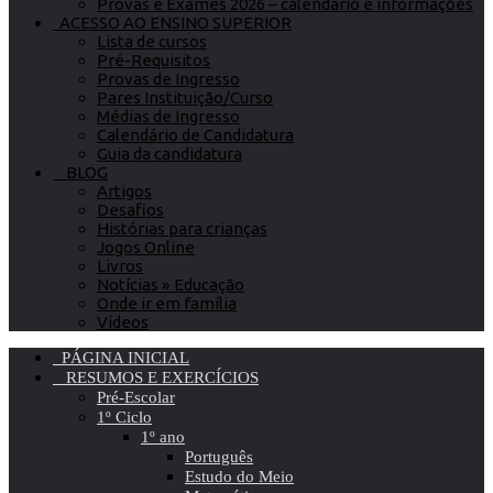
Provas e Exames 2026 – calendário e informações
ACESSO AO ENSINO SUPERIOR
Lista de cursos
Pré-Requisitos
Provas de Ingresso
Pares Instituição/Curso
Médias de Ingresso
Calendário de Candidatura
Guia da candidatura
BLOG
Artigos
Desafios
Histórias para crianças
Jogos Online
Livros
Notícias » Educação
Onde ir em família
Vídeos
PÁGINA INICIAL
RESUMOS E EXERCÍCIOS
Pré-Escolar
1º Ciclo
1º ano
Português
Estudo do Meio