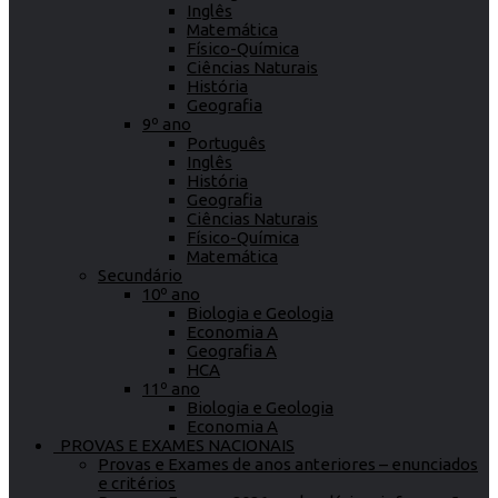
Inglês
Matemática
Físico-Química
Ciências Naturais
História
Geografia
9º ano
Português
Inglês
História
Geografia
Ciências Naturais
Físico-Química
Matemática
Secundário
10º ano
Biologia e Geologia
Economia A
Geografia A
HCA
11º ano
Biologia e Geologia
Economia A
PROVAS E EXAMES NACIONAIS
Provas e Exames de anos anteriores – enunciados
e critérios