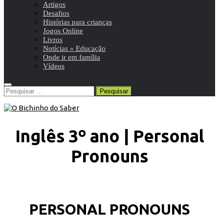
Artigos
Desafios
Histórias para crianças
Jogos Online
Livros
Notícias » Educação
Onde ir em família
Vídeos
Pesquisar
por:
Inglês 3º ano | Personal
Pronouns
PERSONAL PRONOUNS