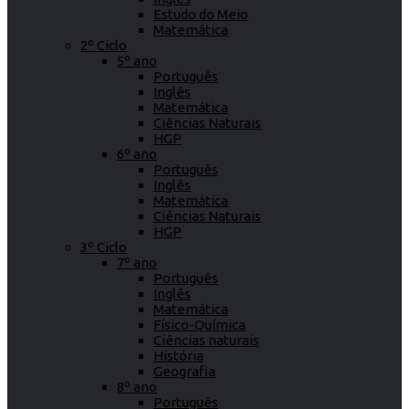
Estudo do Meio
Matemática
2º Ciclo
5º ano
Português
Inglês
Matemática
Ciências Naturais
HGP
6º ano
Português
Inglês
Matemática
Ciências Naturais
HGP
3º Ciclo
7º ano
Português
Inglês
Matemática
Físico-Química
Ciências naturais
História
Geografia
8º ano
Português