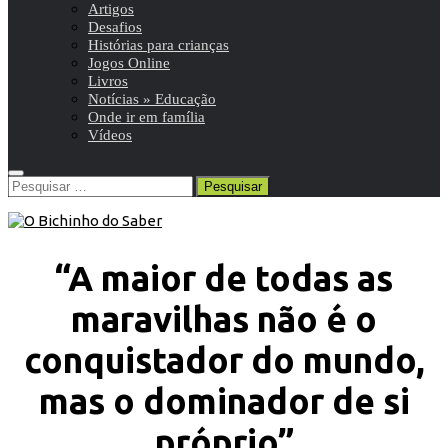
Artigos
Desafios
Histórias para crianças
Jogos Online
Livros
Notícias » Educação
Onde ir em família
Vídeos
Pesquisar
por:
“A maior de todas as
maravilhas não é o
conquistador do mundo,
mas o dominador de si
próprio”