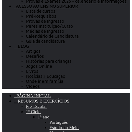
Provas e Exames 2026 – calendário e informações
ACESSO AO ENSINO SUPERIOR
Lista de cursos
Pré-Requisitos
Provas de Ingresso
Pares Instituição/Curso
Médias de Ingresso
Calendário de Candidatura
Guia da candidatura
BLOG
Artigos
Desafios
Histórias para crianças
Jogos Online
Livros
Notícias » Educação
Onde ir em família
Vídeos
PÁGINA INICIAL
RESUMOS E EXERCÍCIOS
Pré-Escolar
1º Ciclo
1º ano
Português
Estudo do Meio