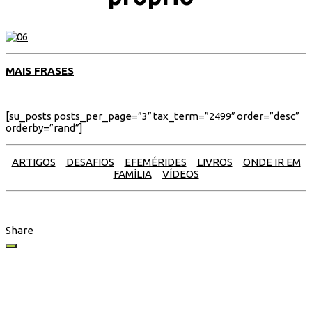
MAIS FRASES
[su_posts posts_per_page=”3″ tax_term=”2499″ order=”desc”
orderby=”rand”]
ARTIGOS
DESAFIOS
EFEMÉRIDES
LIVROS
ONDE IR EM
FAMÍLIA
VÍDEOS
Share