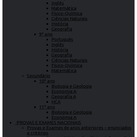
Inglês
Matemática
Físico-Química
Ciências Naturais
História
Geografia
9º ano
Português
Inglês
História
Geografia
Ciências Naturais
Físico-Química
Matemática
Secundário
10º ano
Biologia e Geologia
Economia A
Geografia A
HCA
11º ano
Biologia e Geologia
Economia A
PROVAS E EXAMES NACIONAIS
Provas e Exames de anos anteriores – enunciados
e critérios