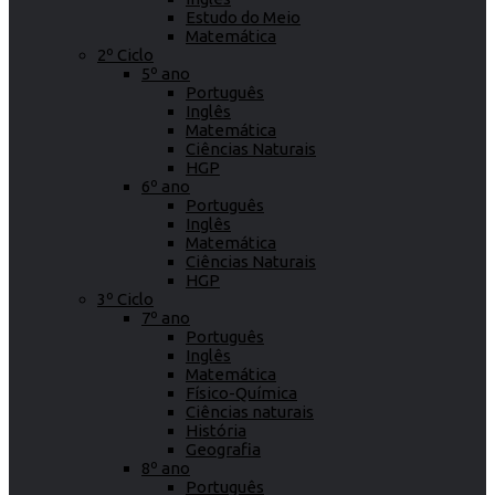
Estudo do Meio
Matemática
2º Ciclo
5º ano
Português
Inglês
Matemática
Ciências Naturais
HGP
6º ano
Português
Inglês
Matemática
Ciências Naturais
HGP
3º Ciclo
7º ano
Português
Inglês
Matemática
Físico-Química
Ciências naturais
História
Geografia
8º ano
Português