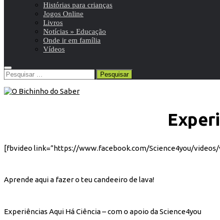
Histórias para crianças
Jogos Online
Livros
Notícias » Educação
Onde ir em família
Vídeos
Pesquisar
por:
Experi
[fbvideo link=”https://www.facebook.com/Science4you/videos/
Aprende aqui a fazer o teu candeeiro de lava!
Experiências Aqui Há Ciência – com o apoio da Science4you