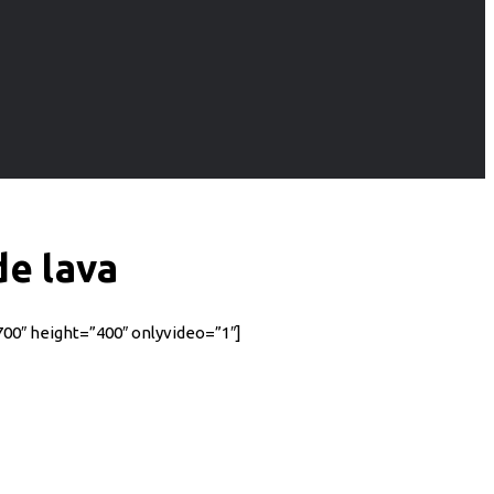
de lava
0″ height=”400″ onlyvideo=”1″]