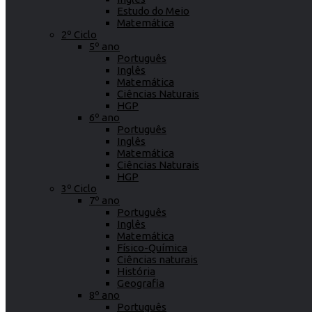
Estudo do Meio
Matemática
2º Ciclo
5º ano
Português
Inglês
Matemática
Ciências Naturais
HGP
6º ano
Português
Inglês
Matemática
Ciências Naturais
HGP
3º Ciclo
7º ano
Português
Inglês
Matemática
Físico-Química
Ciências naturais
História
Geografia
8º ano
Português