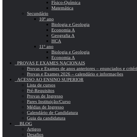
Físico-Química
Matemática
Secundário
10º ano
Biologia e Geologia
Economia A
Geografia A
HCA
11º ano
Biologia e Geologia
Economia A
PROVAS E EXAMES NACIONAIS
Provas e Exames de anos anteriores – enunciados e critér
Provas e Exames 2026 – calendário e informações
ACESSO AO ENSINO SUPERIOR
Lista de cursos
Pré-Requisitos
Provas de Ingresso
Pares Instituição/Curso
Médias de Ingresso
Calendário de Candidatura
Guia da candidatura
BLOG
Artigos
Desafios