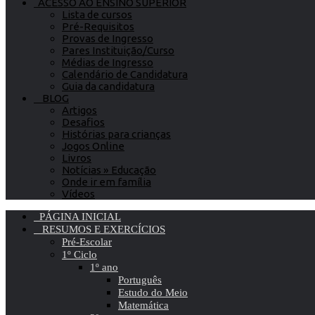
ACESSO AO ENSINO SUPERIOR
Lista de cursos
Pré-Requisitos
Provas de Ingresso
Pares Instituição/Curso
Médias de Ingresso
Calendário de Candidatura
Guia da candidatura
BLOG
Artigos
Desafios
Histórias para crianças
Jogos Online
Livros
Notícias » Educação
Onde ir em família
Vídeos
PÁGINA INICIAL
RESUMOS E EXERCÍCIOS
Pré-Escolar
1º Ciclo
1º ano
Português
Estudo do Meio
Matemática