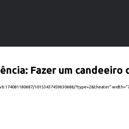
ência: Fazer um candeeiro 
vb.174081180687/10153437459630688/?type=2&theater” width=”70