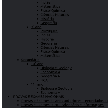
Inglês
Matemática
Físico-Química
Ciências Naturais
História
Geografia
9º ano
Português
Inglês
História
Geografia
Ciências Naturais
Físico-Química
Matemática
Secundário
10º ano
Biologia e Geologia
Economia A
Geografia A
HCA
11º ano
Biologia e Geologia
Economia A
PROVAS E EXAMES NACIONAIS
Provas e Exames de anos anteriores – enunciados e c
Provas e Exames 2026 – calendário e informações