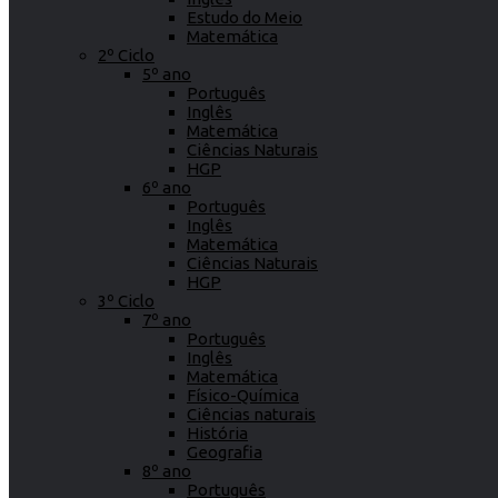
Estudo do Meio
Matemática
2º Ciclo
5º ano
Português
Inglês
Matemática
Ciências Naturais
HGP
6º ano
Português
Inglês
Matemática
Ciências Naturais
HGP
3º Ciclo
7º ano
Português
Inglês
Matemática
Físico-Química
Ciências naturais
História
Geografia
8º ano
Português