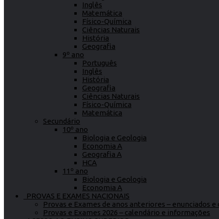
Inglês
Matemática
Físico-Química
Ciências Naturais
História
Geografia
9º ano
Português
Inglês
História
Geografia
Ciências Naturais
Físico-Química
Matemática
Secundário
10º ano
Biologia e Geologia
Economia A
Geografia A
HCA
11º ano
Biologia e Geologia
Economia A
PROVAS E EXAMES NACIONAIS
Provas e Exames de anos anteriores – enunciados e c
Provas e Exames 2026 – calendário e informações