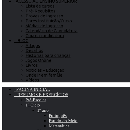
ACESSO AO ENSINO SUPERIOR
Lista de cursos
Pré-Requisitos
Provas de Ingresso
Pares Instituição/Curso
Médias de Ingresso
Calendário de Candidatura
Guia da candidatura
BLOG
Artigos
Desafios
Histórias para crianças
Jogos Online
Livros
Notícias » Educação
Onde ir em família
Vídeos
PÁGINA INICIAL
RESUMOS E EXERCÍCIOS
Pré-Escolar
1º Ciclo
1º ano
Português
Estudo do Meio
Matemática