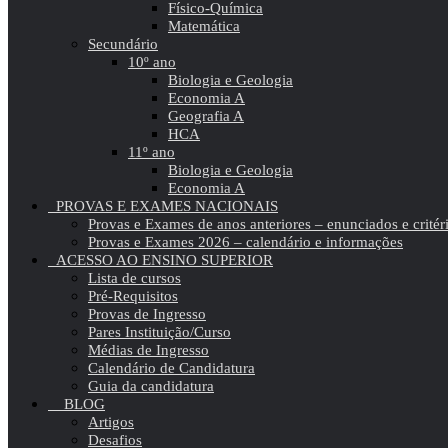
Físico-Química
Matemática
Secundário
10º ano
Biologia e Geologia
Economia A
Geografia A
HCA
11º ano
Biologia e Geologia
Economia A
PROVAS E EXAMES NACIONAIS
Provas e Exames de anos anteriores – enunciados e critér
Provas e Exames 2026 – calendário e informações
ACESSO AO ENSINO SUPERIOR
Lista de cursos
Pré-Requisitos
Provas de Ingresso
Pares Instituição/Curso
Médias de Ingresso
Calendário de Candidatura
Guia da candidatura
BLOG
Artigos
Desafios