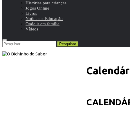
Histórias para crianças
Jogos Online
Livros
Notícias » Educação
Onde ir em família
Vídeos
Pesquisar
por:
Calendári
CALENDÁRI