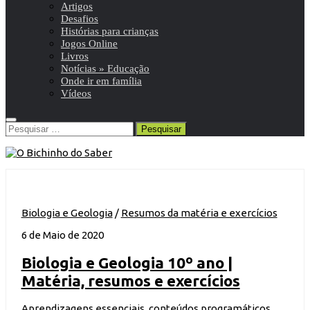
Artigos
Desafios
Histórias para crianças
Jogos Online
Livros
Notícias » Educação
Onde ir em família
Vídeos
Pesquisar
por:
Biologia e Geologia
/
Resumos da matéria e exercícios
6 de Maio de 2020
Biologia e Geologia 10º ano |
Matéria, resumos e exercícios
Aprendizagens essenciais, conteúdos programáticos,