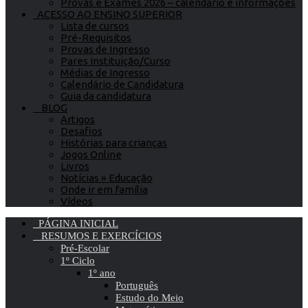
Provas e Exames 2026 – calendário e informações
ACESSO AO ENSINO SUPERIOR
Lista de cursos
Pré-Requisitos
Provas de Ingresso
Pares Instituição/Curso
Médias de Ingresso
Calendário de Candidatura
Guia da candidatura
BLOG
Artigos
Desafios
Histórias para crianças
Jogos Online
Livros
Notícias » Educação
Onde ir em família
Vídeos
PÁGINA INICIAL
RESUMOS E EXERCÍCIOS
Pré-Escolar
1º Ciclo
1º ano
Português
Estudo do Meio