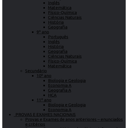
Inglês
Matemática
Físico-Química
Ciências Naturais
História
Geografia
9º ano
Português
Inglês
História
Geografia
Ciências Naturais
Físico-Química
Matemática
Secundário
10º ano
Biologia e Geologia
Economia A
Geografia A
HCA
11º ano
Biologia e Geologia
Economia A
PROVAS E EXAMES NACIONAIS
Provas e Exames de anos anteriores – enunciados
e critérios