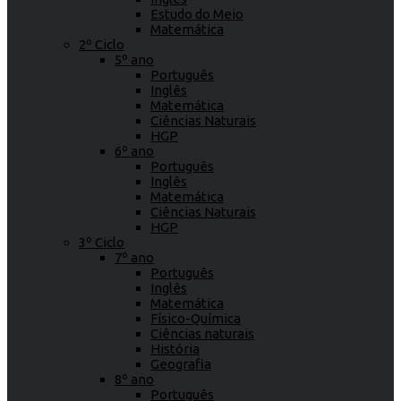
Estudo do Meio
Matemática
2º Ciclo
5º ano
Português
Inglês
Matemática
Ciências Naturais
HGP
6º ano
Português
Inglês
Matemática
Ciências Naturais
HGP
3º Ciclo
7º ano
Português
Inglês
Matemática
Físico-Química
Ciências naturais
História
Geografia
8º ano
Português